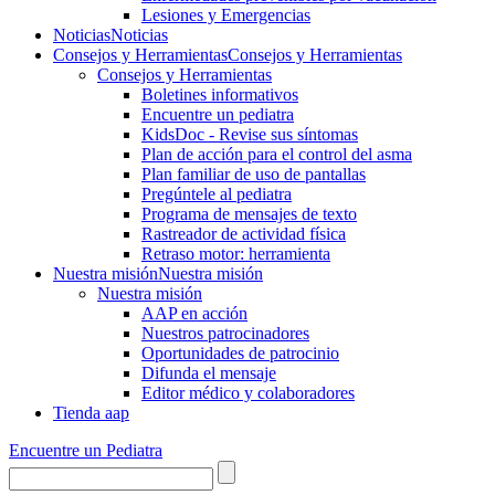
Lesiones y Emergencias
Noticias
Noticias
Consejos y Herramientas
Consejos y Herramientas
Consejos y Herramientas
Boletines informativos
Encuentre un pediatra
KidsDoc - Revise sus síntomas
Plan de acción para el control del asma
Plan familiar de uso de pantallas
Pregúntele al pediatra
Programa de mensajes de texto
Rastre​​ador de activida​d física
Retraso motor: herramienta
Nuestra misión
Nuestra misión
Nuestra misión
AAP en acción
Nuestros patrocinadores
Oportunidades de patrocinio
Difunda el mensaje
Editor médico y colaboradores
Tienda aap
Encuentre un Pediatra