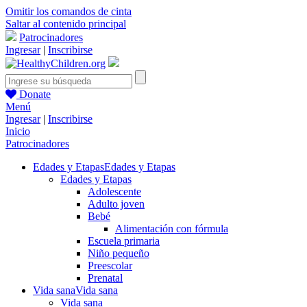
Omitir los comandos de cinta
Saltar al contenido principal
Patrocinadores
Ingresar
|
Inscribirse
Donate
Menú
Ingresar
|
Inscribirse
Inicio
Patrocinadores
Edades y Etapas
Edades y Etapas
Edades y Etapas
Adolescente
Adulto joven
Bebé
Alimentación con fórmula
Escuela primaria
Niño pequeño
Preescolar
Prenatal
Vida sana
Vida sana
Vida sana