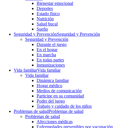
Bienestar emocional
Deportes
Estado físico
Nutrición
Salud bucal
Sueño
Seguridad y Prevención
Seguridad y Prevención
Seguridad y Prevención
Durante el juego
En el hogar
En marcha
En todas partes
Inmunizaciones
Vida familiar
Vida familiar
Vida familiar
Dinámica familiar
Hogar médico
Medios de comunicación
Participe en su comunidad
Poder del juego
Trabajo y cuidado de los niños
Problemas de salud
Problemas de salud
Problemas de salud
Afecciones médicas
Enfermedades prevenibles por vacunación