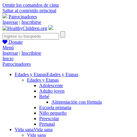
Omitir los comandos de cinta
Saltar al contenido principal
Patrocinadores
Ingresar
|
Inscribirse
Donate
Menú
Ingresar
|
Inscribirse
Inicio
Patrocinadores
Edades y Etapas
Edades y Etapas
Edades y Etapas
Adolescente
Adulto joven
Bebé
Alimentación con fórmula
Escuela primaria
Niño pequeño
Preescolar
Prenatal
Vida sana
Vida sana
Vida sana