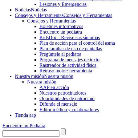
Lesiones y Emergencias
Noticias
Noticias
Consejos y Herramientas
Consejos y Herramientas
Consejos y Herramientas
Boletines informativos
Encuentre un pediatra
KidsDoc - Revise sus síntomas
Plan de acción para el control del asma
Plan familiar de uso de pantallas
Pregúntele al pediatra
Programa de mensajes de texto
Rastre​​ador de activida​d física
Retraso motor: herramienta
Nuestra misión
Nuestra misión
Nuestra misión
AAP en acción
Nuestros patrocinadores
Oportunidades de patrocinio
Difunda el mensaje
Editor médico y colaboradores
Tienda aap
Encuentre un Pediatra