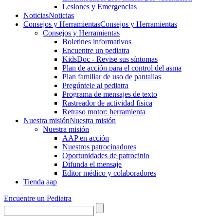
Lesiones y Emergencias
Noticias
Noticias
Consejos y Herramientas
Consejos y Herramientas
Consejos y Herramientas
Boletines informativos
Encuentre un pediatra
KidsDoc - Revise sus síntomas
Plan de acción para el control del asma
Plan familiar de uso de pantallas
Pregúntele al pediatra
Programa de mensajes de texto
Rastre​​ador de activida​d física
Retraso motor: herramienta
Nuestra misión
Nuestra misión
Nuestra misión
AAP en acción
Nuestros patrocinadores
Oportunidades de patrocinio
Difunda el mensaje
Editor médico y colaboradores
Tienda aap
Encuentre un Pediatra