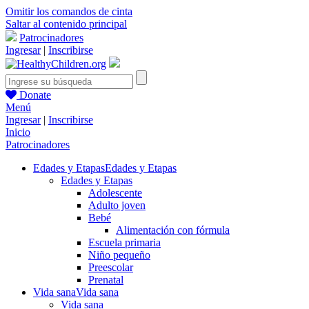
Omitir los comandos de cinta
Saltar al contenido principal
Patrocinadores
Ingresar
|
Inscribirse
Donate
Menú
Ingresar
|
Inscribirse
Inicio
Patrocinadores
Edades y Etapas
Edades y Etapas
Edades y Etapas
Adolescente
Adulto joven
Bebé
Alimentación con fórmula
Escuela primaria
Niño pequeño
Preescolar
Prenatal
Vida sana
Vida sana
Vida sana