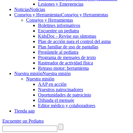
Lesiones y Emergencias
Noticias
Noticias
Consejos y Herramientas
Consejos y Herramientas
Consejos y Herramientas
Boletines informativos
Encuentre un pediatra
KidsDoc - Revise sus síntomas
Plan de acción para el control del asma
Plan familiar de uso de pantallas
Pregúntele al pediatra
Programa de mensajes de texto
Rastre​​ador de activida​d física
Retraso motor: herramienta
Nuestra misión
Nuestra misión
Nuestra misión
AAP en acción
Nuestros patrocinadores
Oportunidades de patrocinio
Difunda el mensaje
Editor médico y colaboradores
Tienda aap
Encuentre un Pediatra