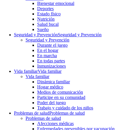
Bienestar emocional
Deportes
Estado físico
Nutrición
Salud bucal
Sueño
Seguridad y Prevención
Seguridad y Prevención
Seguridad y Prevención
Durante el juego
En el hogar
En marcha
En todas partes
Inmunizaciones
Vida familiar
Vida familiar
Vida familiar
Dinámica familiar
Hogar médico
Medios de comunicación
Participe en su comunidad
Poder del juego
Trabajo y cuidado de los niños
Problemas de salud
Problemas de salud
Problemas de salud
Afecciones médicas
Enfermedades prevenibles por vacunación