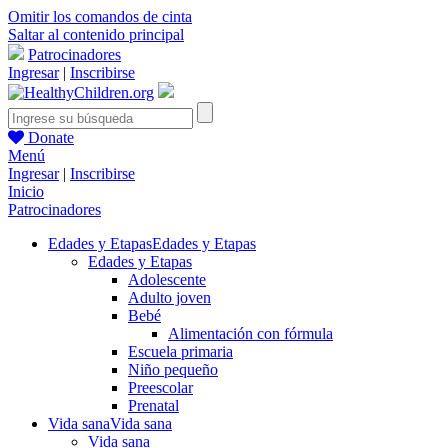
Omitir los comandos de cinta
Saltar al contenido principal
Patrocinadores
Ingresar
|
Inscribirse
Donate
Menú
Ingresar
|
Inscribirse
Inicio
Patrocinadores
Edades y Etapas
Edades y Etapas
Edades y Etapas
Adolescente
Adulto joven
Bebé
Alimentación con fórmula
Escuela primaria
Niño pequeño
Preescolar
Prenatal
Vida sana
Vida sana
Vida sana