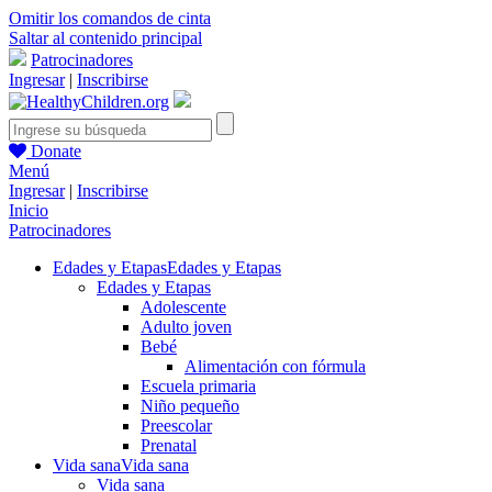
Omitir los comandos de cinta
Saltar al contenido principal
Patrocinadores
Ingresar
|
Inscribirse
Donate
Menú
Ingresar
|
Inscribirse
Inicio
Patrocinadores
Edades y Etapas
Edades y Etapas
Edades y Etapas
Adolescente
Adulto joven
Bebé
Alimentación con fórmula
Escuela primaria
Niño pequeño
Preescolar
Prenatal
Vida sana
Vida sana
Vida sana