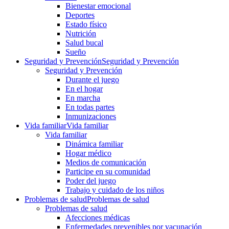
Bienestar emocional
Deportes
Estado físico
Nutrición
Salud bucal
Sueño
Seguridad y Prevención
Seguridad y Prevención
Seguridad y Prevención
Durante el juego
En el hogar
En marcha
En todas partes
Inmunizaciones
Vida familiar
Vida familiar
Vida familiar
Dinámica familiar
Hogar médico
Medios de comunicación
Participe en su comunidad
Poder del juego
Trabajo y cuidado de los niños
Problemas de salud
Problemas de salud
Problemas de salud
Afecciones médicas
Enfermedades prevenibles por vacunación