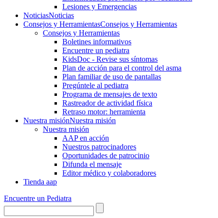
Lesiones y Emergencias
Noticias
Noticias
Consejos y Herramientas
Consejos y Herramientas
Consejos y Herramientas
Boletines informativos
Encuentre un pediatra
KidsDoc - Revise sus síntomas
Plan de acción para el control del asma
Plan familiar de uso de pantallas
Pregúntele al pediatra
Programa de mensajes de texto
Rastre​​ador de activida​d física
Retraso motor: herramienta
Nuestra misión
Nuestra misión
Nuestra misión
AAP en acción
Nuestros patrocinadores
Oportunidades de patrocinio
Difunda el mensaje
Editor médico y colaboradores
Tienda aap
Encuentre un Pediatra