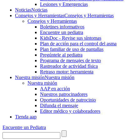
Lesiones y Emergencias
Noticias
Noticias
Consejos y Herramientas
Consejos y Herramientas
Consejos y Herramientas
Boletines informativos
Encuentre un pediatra
KidsDoc - Revise sus síntomas
Plan de acción para el control del asma
Plan familiar de uso de pantallas
Pregúntele al pediatra
Programa de mensajes de texto
Rastre​​ador de activida​d física
Retraso motor: herramienta
Nuestra misión
Nuestra misión
Nuestra misión
AAP en acción
Nuestros patrocinadores
Oportunidades de patrocinio
Difunda el mensaje
Editor médico y colaboradores
Tienda aap
Encuentre un Pediatra