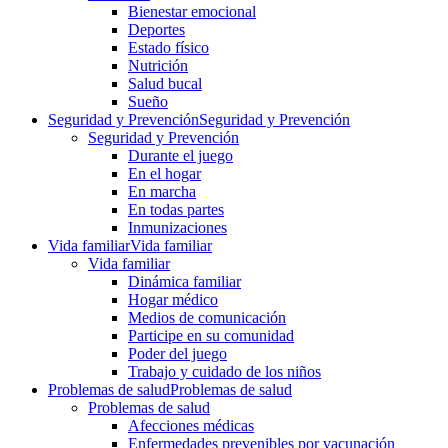
Bienestar emocional
Deportes
Estado físico
Nutrición
Salud bucal
Sueño
Seguridad y Prevención
Seguridad y Prevención
Seguridad y Prevención
Durante el juego
En el hogar
En marcha
En todas partes
Inmunizaciones
Vida familiar
Vida familiar
Vida familiar
Dinámica familiar
Hogar médico
Medios de comunicación
Participe en su comunidad
Poder del juego
Trabajo y cuidado de los niños
Problemas de salud
Problemas de salud
Problemas de salud
Afecciones médicas
Enfermedades prevenibles por vacunación