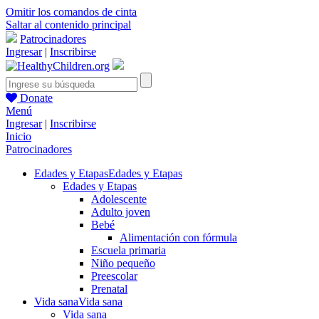
Omitir los comandos de cinta
Saltar al contenido principal
Patrocinadores
Ingresar
|
Inscribirse
Donate
Menú
Ingresar
|
Inscribirse
Inicio
Patrocinadores
Edades y Etapas
Edades y Etapas
Edades y Etapas
Adolescente
Adulto joven
Bebé
Alimentación con fórmula
Escuela primaria
Niño pequeño
Preescolar
Prenatal
Vida sana
Vida sana
Vida sana