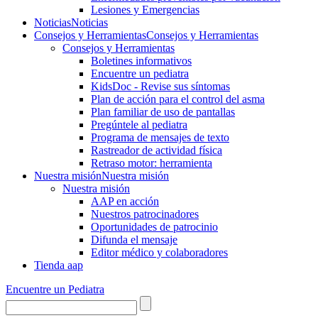
Lesiones y Emergencias
Noticias
Noticias
Consejos y Herramientas
Consejos y Herramientas
Consejos y Herramientas
Boletines informativos
Encuentre un pediatra
KidsDoc - Revise sus síntomas
Plan de acción para el control del asma
Plan familiar de uso de pantallas
Pregúntele al pediatra
Programa de mensajes de texto
Rastre​​ador de activida​d física
Retraso motor: herramienta
Nuestra misión
Nuestra misión
Nuestra misión
AAP en acción
Nuestros patrocinadores
Oportunidades de patrocinio
Difunda el mensaje
Editor médico y colaboradores
Tienda aap
Encuentre un Pediatra