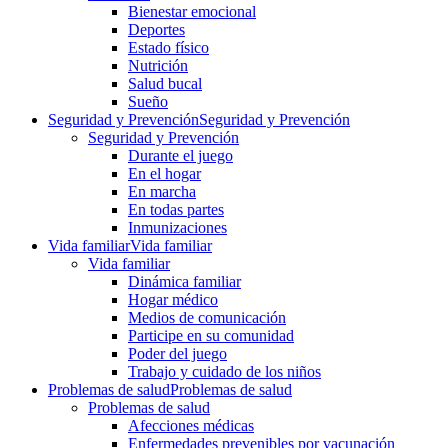
Bienestar emocional
Deportes
Estado físico
Nutrición
Salud bucal
Sueño
Seguridad y Prevención
Seguridad y Prevención
Seguridad y Prevención
Durante el juego
En el hogar
En marcha
En todas partes
Inmunizaciones
Vida familiar
Vida familiar
Vida familiar
Dinámica familiar
Hogar médico
Medios de comunicación
Participe en su comunidad
Poder del juego
Trabajo y cuidado de los niños
Problemas de salud
Problemas de salud
Problemas de salud
Afecciones médicas
Enfermedades prevenibles por vacunación