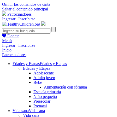
Omitir los comandos de cinta
Saltar al contenido principal
Patrocinadores
Ingresar
|
Inscribirse
Donate
Menú
Ingresar
|
Inscribirse
Inicio
Patrocinadores
Edades y Etapas
Edades y Etapas
Edades y Etapas
Adolescente
Adulto joven
Bebé
Alimentación con fórmula
Escuela primaria
Niño pequeño
Preescolar
Prenatal
Vida sana
Vida sana
Vida sana