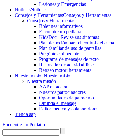
Lesiones y Emergencias
Noticias
Noticias
Consejos y Herramientas
Consejos y Herramientas
Consejos y Herramientas
Boletines informativos
Encuentre un pediatra
KidsDoc - Revise sus síntomas
Plan de acción para el control del asma
Plan familiar de uso de pantallas
Pregúntele al pediatra
Programa de mensajes de texto
Rastre​​ador de activida​d física
Retraso motor: herramienta
Nuestra misión
Nuestra misión
Nuestra misión
AAP en acción
Nuestros patrocinadores
Oportunidades de patrocinio
Difunda el mensaje
Editor médico y colaboradores
Tienda aap
Encuentre un Pediatra