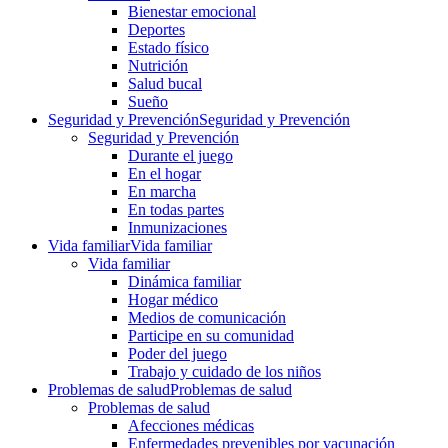
Bienestar emocional
Deportes
Estado físico
Nutrición
Salud bucal
Sueño
Seguridad y Prevención
Seguridad y Prevención
Seguridad y Prevención
Durante el juego
En el hogar
En marcha
En todas partes
Inmunizaciones
Vida familiar
Vida familiar
Vida familiar
Dinámica familiar
Hogar médico
Medios de comunicación
Participe en su comunidad
Poder del juego
Trabajo y cuidado de los niños
Problemas de salud
Problemas de salud
Problemas de salud
Afecciones médicas
Enfermedades prevenibles por vacunación