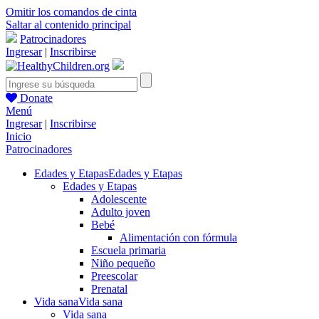
Omitir los comandos de cinta
Saltar al contenido principal
Patrocinadores
Ingresar
|
Inscribirse
Donate
Menú
Ingresar
|
Inscribirse
Inicio
Patrocinadores
Edades y Etapas
Edades y Etapas
Edades y Etapas
Adolescente
Adulto joven
Bebé
Alimentación con fórmula
Escuela primaria
Niño pequeño
Preescolar
Prenatal
Vida sana
Vida sana
Vida sana