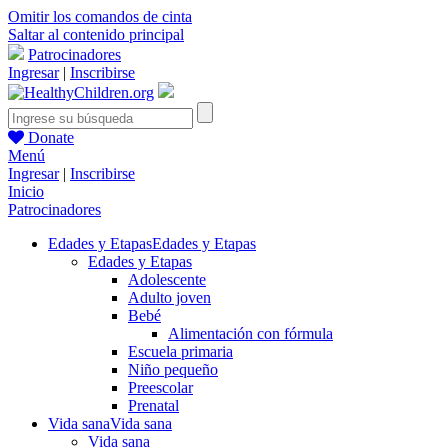
Omitir los comandos de cinta
Saltar al contenido principal
Patrocinadores
Ingresar
|
Inscribirse
Donate
Menú
Ingresar
|
Inscribirse
Inicio
Patrocinadores
Edades y Etapas
Edades y Etapas
Edades y Etapas
Adolescente
Adulto joven
Bebé
Alimentación con fórmula
Escuela primaria
Niño pequeño
Preescolar
Prenatal
Vida sana
Vida sana
Vida sana