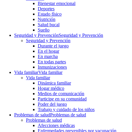
Bienestar emocional
Deportes
Estado físico
Nutrición
Salud bucal
Sueño
Seguridad y Prevención
Seguridad y Prevención
Seguridad y Prevención
Durante el juego
En el hogar
En marcha
En todas partes
Inmunizaciones
Vida familiar
Vida familiar
Vida familiar
Dinámica familiar
Hogar médico
Medios de comunicación
Participe en su comunidad
Poder del juego
Trabajo y cuidado de los niños
Problemas de salud
Problemas de salud
Problemas de salud
Afecciones médicas
Enfermedades prevenibles por vacunación