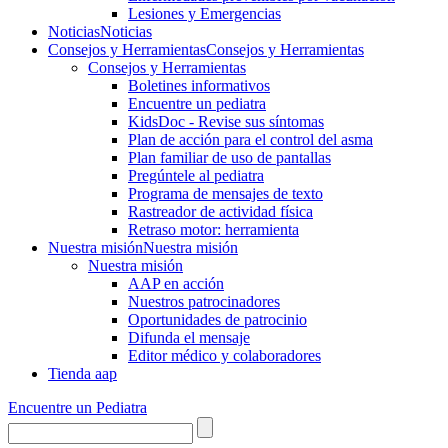
Lesiones y Emergencias
Noticias
Noticias
Consejos y Herramientas
Consejos y Herramientas
Consejos y Herramientas
Boletines informativos
Encuentre un pediatra
KidsDoc - Revise sus síntomas
Plan de acción para el control del asma
Plan familiar de uso de pantallas
Pregúntele al pediatra
Programa de mensajes de texto
Rastre​​ador de activida​d física
Retraso motor: herramienta
Nuestra misión
Nuestra misión
Nuestra misión
AAP en acción
Nuestros patrocinadores
Oportunidades de patrocinio
Difunda el mensaje
Editor médico y colaboradores
Tienda aap
Encuentre un Pediatra