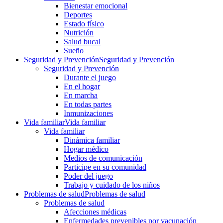
Bienestar emocional
Deportes
Estado físico
Nutrición
Salud bucal
Sueño
Seguridad y Prevención
Seguridad y Prevención
Seguridad y Prevención
Durante el juego
En el hogar
En marcha
En todas partes
Inmunizaciones
Vida familiar
Vida familiar
Vida familiar
Dinámica familiar
Hogar médico
Medios de comunicación
Participe en su comunidad
Poder del juego
Trabajo y cuidado de los niños
Problemas de salud
Problemas de salud
Problemas de salud
Afecciones médicas
Enfermedades prevenibles por vacunación