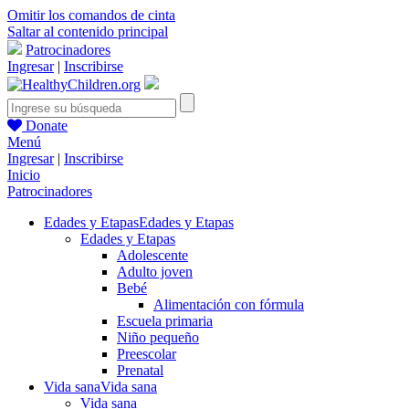
Omitir los comandos de cinta
Saltar al contenido principal
Patrocinadores
Ingresar
|
Inscribirse
Donate
Menú
Ingresar
|
Inscribirse
Inicio
Patrocinadores
Edades y Etapas
Edades y Etapas
Edades y Etapas
Adolescente
Adulto joven
Bebé
Alimentación con fórmula
Escuela primaria
Niño pequeño
Preescolar
Prenatal
Vida sana
Vida sana
Vida sana