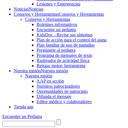
Lesiones y Emergencias
Noticias
Noticias
Consejos y Herramientas
Consejos y Herramientas
Consejos y Herramientas
Boletines informativos
Encuentre un pediatra
KidsDoc - Revise sus síntomas
Plan de acción para el control del asma
Plan familiar de uso de pantallas
Pregúntele al pediatra
Programa de mensajes de texto
Rastre​​ador de activida​d física
Retraso motor: herramienta
Nuestra misión
Nuestra misión
Nuestra misión
AAP en acción
Nuestros patrocinadores
Oportunidades de patrocinio
Difunda el mensaje
Editor médico y colaboradores
Tienda aap
Encuentre un Pediatra