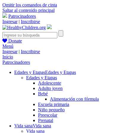
Omitir los comandos de cinta
Saltar al contenido principal
Patrocinadores
Ingresar
|
Inscribirse
Donate
Menú
Ingresar
|
Inscribirse
Inicio
Patrocinadores
Edades y Etapas
Edades y Etapas
Edades y Etapas
Adolescente
Adulto joven
Bebé
Alimentación con fórmula
Escuela primaria
Niño pequeño
Preescolar
Prenatal
Vida sana
Vida sana
Vida sana