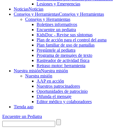
Lesiones y Emergencias
Noticias
Noticias
Consejos y Herramientas
Consejos y Herramientas
Consejos y Herramientas
Boletines informativos
Encuentre un pediatra
KidsDoc - Revise sus síntomas
Plan de acción para el control del asma
Plan familiar de uso de pantallas
Pregúntele al pediatra
Programa de mensajes de texto
Rastre​​ador de activida​d física
Retraso motor: herramienta
Nuestra misión
Nuestra misión
Nuestra misión
AAP en acción
Nuestros patrocinadores
Oportunidades de patrocinio
Difunda el mensaje
Editor médico y colaboradores
Tienda aap
Encuentre un Pediatra