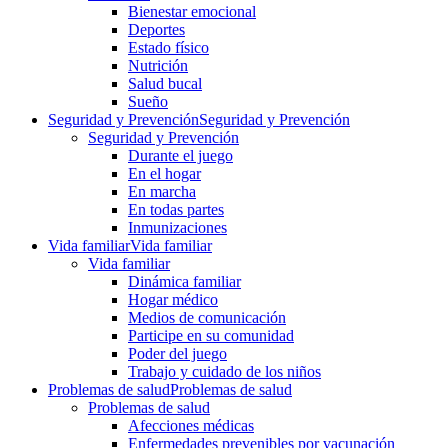
Bienestar emocional
Deportes
Estado físico
Nutrición
Salud bucal
Sueño
Seguridad y Prevención
Seguridad y Prevención
Seguridad y Prevención
Durante el juego
En el hogar
En marcha
En todas partes
Inmunizaciones
Vida familiar
Vida familiar
Vida familiar
Dinámica familiar
Hogar médico
Medios de comunicación
Participe en su comunidad
Poder del juego
Trabajo y cuidado de los niños
Problemas de salud
Problemas de salud
Problemas de salud
Afecciones médicas
Enfermedades prevenibles por vacunación