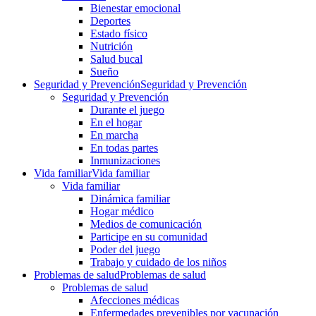
Bienestar emocional
Deportes
Estado físico
Nutrición
Salud bucal
Sueño
Seguridad y Prevención
Seguridad y Prevención
Seguridad y Prevención
Durante el juego
En el hogar
En marcha
En todas partes
Inmunizaciones
Vida familiar
Vida familiar
Vida familiar
Dinámica familiar
Hogar médico
Medios de comunicación
Participe en su comunidad
Poder del juego
Trabajo y cuidado de los niños
Problemas de salud
Problemas de salud
Problemas de salud
Afecciones médicas
Enfermedades prevenibles por vacunación