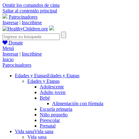
Omitir los comandos de cinta
Saltar al contenido principal
Patrocinadores
Ingresar
|
Inscribirse
Donate
Menú
Ingresar
|
Inscribirse
Inicio
Patrocinadores
Edades y Etapas
Edades y Etapas
Edades y Etapas
Adolescente
Adulto joven
Bebé
Alimentación con fórmula
Escuela primaria
Niño pequeño
Preescolar
Prenatal
Vida sana
Vida sana
Vida sana