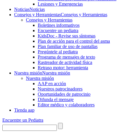
Lesiones y Emergencias
Noticias
Noticias
Consejos y Herramientas
Consejos y Herramientas
Consejos y Herramientas
Boletines informativos
Encuentre un pediatra
KidsDoc - Revise sus síntomas
Plan de acción para el control del asma
Plan familiar de uso de pantallas
Pregúntele al pediatra
Programa de mensajes de texto
Rastre​​ador de activida​d física
Retraso motor: herramienta
Nuestra misión
Nuestra misión
Nuestra misión
AAP en acción
Nuestros patrocinadores
Oportunidades de patrocinio
Difunda el mensaje
Editor médico y colaboradores
Tienda aap
Encuentre un Pediatra