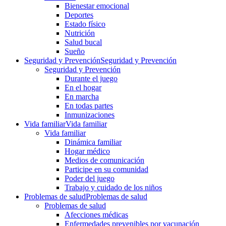
Bienestar emocional
Deportes
Estado físico
Nutrición
Salud bucal
Sueño
Seguridad y Prevención
Seguridad y Prevención
Seguridad y Prevención
Durante el juego
En el hogar
En marcha
En todas partes
Inmunizaciones
Vida familiar
Vida familiar
Vida familiar
Dinámica familiar
Hogar médico
Medios de comunicación
Participe en su comunidad
Poder del juego
Trabajo y cuidado de los niños
Problemas de salud
Problemas de salud
Problemas de salud
Afecciones médicas
Enfermedades prevenibles por vacunación