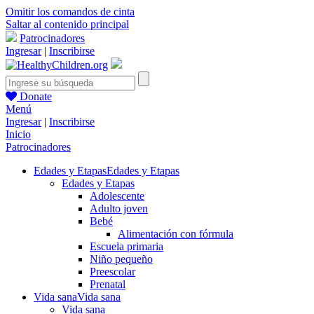
Omitir los comandos de cinta
Saltar al contenido principal
Patrocinadores
Ingresar
|
Inscribirse
Donate
Menú
Ingresar
|
Inscribirse
Inicio
Patrocinadores
Edades y Etapas
Edades y Etapas
Edades y Etapas
Adolescente
Adulto joven
Bebé
Alimentación con fórmula
Escuela primaria
Niño pequeño
Preescolar
Prenatal
Vida sana
Vida sana
Vida sana