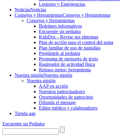
Lesiones y Emergencias
Noticias
Noticias
Consejos y Herramientas
Consejos y Herramientas
Consejos y Herramientas
Boletines informativos
Encuentre un pediatra
KidsDoc - Revise sus síntomas
Plan de acción para el control del asma
Plan familiar de uso de pantallas
Pregúntele al pediatra
Programa de mensajes de texto
Rastre​​ador de activida​d física
Retraso motor: herramienta
Nuestra misión
Nuestra misión
Nuestra misión
AAP en acción
Nuestros patrocinadores
Oportunidades de patrocinio
Difunda el mensaje
Editor médico y colaboradores
Tienda aap
Encuentre un Pediatra