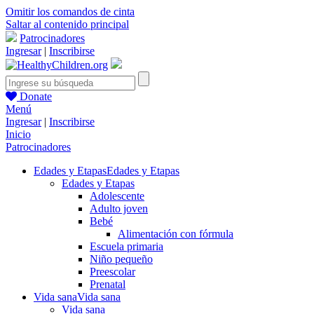
Omitir los comandos de cinta
Saltar al contenido principal
Patrocinadores
Ingresar
|
Inscribirse
Donate
Menú
Ingresar
|
Inscribirse
Inicio
Patrocinadores
Edades y Etapas
Edades y Etapas
Edades y Etapas
Adolescente
Adulto joven
Bebé
Alimentación con fórmula
Escuela primaria
Niño pequeño
Preescolar
Prenatal
Vida sana
Vida sana
Vida sana