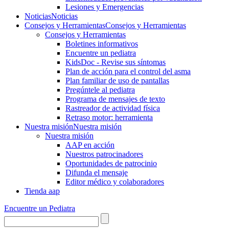
Lesiones y Emergencias
Noticias
Noticias
Consejos y Herramientas
Consejos y Herramientas
Consejos y Herramientas
Boletines informativos
Encuentre un pediatra
KidsDoc - Revise sus síntomas
Plan de acción para el control del asma
Plan familiar de uso de pantallas
Pregúntele al pediatra
Programa de mensajes de texto
Rastre​​ador de activida​d física
Retraso motor: herramienta
Nuestra misión
Nuestra misión
Nuestra misión
AAP en acción
Nuestros patrocinadores
Oportunidades de patrocinio
Difunda el mensaje
Editor médico y colaboradores
Tienda aap
Encuentre un Pediatra