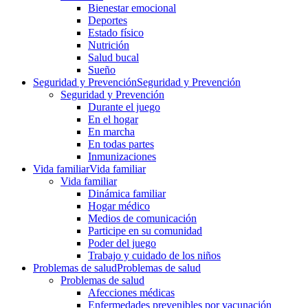
Bienestar emocional
Deportes
Estado físico
Nutrición
Salud bucal
Sueño
Seguridad y Prevención
Seguridad y Prevención
Seguridad y Prevención
Durante el juego
En el hogar
En marcha
En todas partes
Inmunizaciones
Vida familiar
Vida familiar
Vida familiar
Dinámica familiar
Hogar médico
Medios de comunicación
Participe en su comunidad
Poder del juego
Trabajo y cuidado de los niños
Problemas de salud
Problemas de salud
Problemas de salud
Afecciones médicas
Enfermedades prevenibles por vacunación