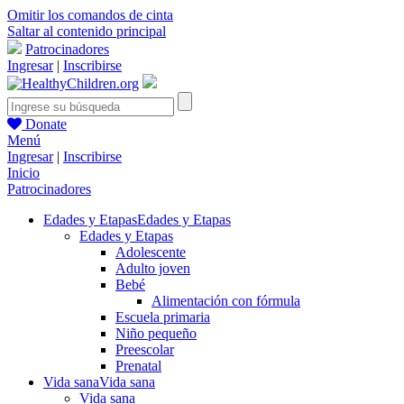
Omitir los comandos de cinta
Saltar al contenido principal
Patrocinadores
Ingresar
|
Inscribirse
Donate
Menú
Ingresar
|
Inscribirse
Inicio
Patrocinadores
Edades y Etapas
Edades y Etapas
Edades y Etapas
Adolescente
Adulto joven
Bebé
Alimentación con fórmula
Escuela primaria
Niño pequeño
Preescolar
Prenatal
Vida sana
Vida sana
Vida sana