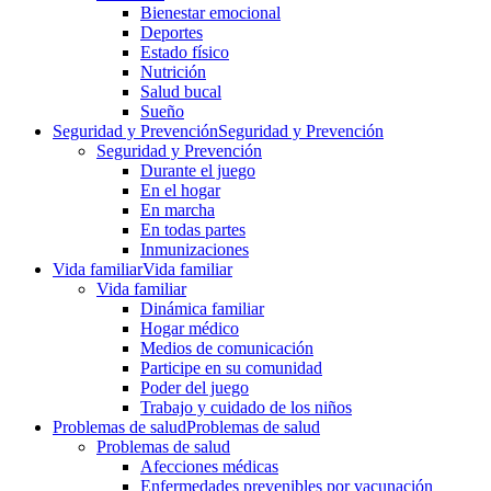
Bienestar emocional
Deportes
Estado físico
Nutrición
Salud bucal
Sueño
Seguridad y Prevención
Seguridad y Prevención
Seguridad y Prevención
Durante el juego
En el hogar
En marcha
En todas partes
Inmunizaciones
Vida familiar
Vida familiar
Vida familiar
Dinámica familiar
Hogar médico
Medios de comunicación
Participe en su comunidad
Poder del juego
Trabajo y cuidado de los niños
Problemas de salud
Problemas de salud
Problemas de salud
Afecciones médicas
Enfermedades prevenibles por vacunación