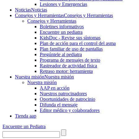
Lesiones y Emergencias
Noticias
Noticias
Consejos y Herramientas
Consejos y Herramientas
Consejos y Herramientas
Boletines informativos
Encuentre un pediatra
KidsDoc - Revise sus síntomas
Plan de acción para el control del asma
Plan familiar de uso de pantallas
Pregúntele al pediatra
Programa de mensajes de texto
Rastre​​ador de activida​d física
Retraso motor: herramienta
Nuestra misión
Nuestra misión
Nuestra misión
AAP en acción
Nuestros patrocinadores
Oportunidades de patrocinio
Difunda el mensaje
Editor médico y colaboradores
Tienda aap
Encuentre un Pediatra