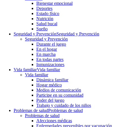
Bienestar emocional
Deportes
Estado físico
Nutrición
Salud bucal
Sueño
Seguridad y Prevención
Seguridad y Prevención
Seguridad y Prevención
Durante el juego
En el hogar
En marcha
En todas partes
Inmunizaciones
Vida familiar
Vida familiar
Vida familiar
Dinámica familiar
Hogar médico
Medios de comunicación
Participe en su comunidad
Poder del juego
Trabajo y cuidado de los niños
Problemas de salud
Problemas de salud
Problemas de salud
Afecciones médicas
Enfermedades prevenibles por vacunación