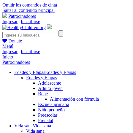
Omitir los comandos de cinta
Saltar al contenido principal
Patrocinadores
Ingresar
|
Inscribirse
Donate
Menú
Ingresar
|
Inscribirse
Inicio
Patrocinadores
Edades y Etapas
Edades y Etapas
Edades y Etapas
Adolescente
Adulto joven
Bebé
Alimentación con fórmula
Escuela primaria
Niño pequeño
Preescolar
Prenatal
Vida sana
Vida sana
Vida sana