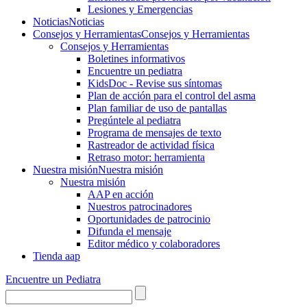
Lesiones y Emergencias
Noticias
Noticias
Consejos y Herramientas
Consejos y Herramientas
Consejos y Herramientas
Boletines informativos
Encuentre un pediatra
KidsDoc - Revise sus síntomas
Plan de acción para el control del asma
Plan familiar de uso de pantallas
Pregúntele al pediatra
Programa de mensajes de texto
Rastre​​ador de activida​d física
Retraso motor: herramienta
Nuestra misión
Nuestra misión
Nuestra misión
AAP en acción
Nuestros patrocinadores
Oportunidades de patrocinio
Difunda el mensaje
Editor médico y colaboradores
Tienda aap
Encuentre un Pediatra