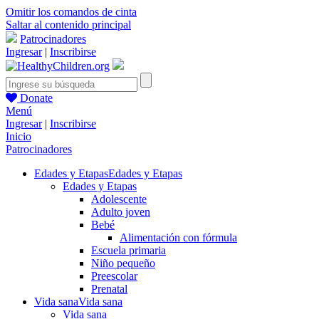
Omitir los comandos de cinta
Saltar al contenido principal
Patrocinadores
Ingresar
|
Inscribirse
Donate
Menú
Ingresar
|
Inscribirse
Inicio
Patrocinadores
Edades y Etapas
Edades y Etapas
Edades y Etapas
Adolescente
Adulto joven
Bebé
Alimentación con fórmula
Escuela primaria
Niño pequeño
Preescolar
Prenatal
Vida sana
Vida sana
Vida sana