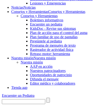
Lesiones y Emergencias
Noticias
Noticias
Consejos y Herramientas
Consejos y Herramientas
Consejos y Herramientas
Boletines informativos
Encuentre un pediatra
KidsDoc - Revise sus síntomas
Plan de acción para el control del asma
Plan familiar de uso de pantallas
Pregúntele al pediatra
Programa de mensajes de texto
Rastre​​ador de activida​d física
Retraso motor: herramienta
Nuestra misión
Nuestra misión
Nuestra misión
AAP en acción
Nuestros patrocinadores
Oportunidades de patrocinio
Difunda el mensaje
Editor médico y colaboradores
Tienda aap
Encuentre un Pediatra