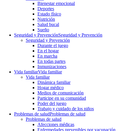
Bienestar emocional
Deportes
Estado físico
Nutrición
Salud bucal
Sueño
Seguridad y Prevención
Seguridad y Prevención
Seguridad y Prevención
Durante el juego
En el hogar
En marcha
En todas partes
Inmunizaciones
Vida familiar
Vida familiar
Vida familiar
Dinámica familiar
Hogar médico
Medios de comunicación
Participe en su comunidad
Poder del juego
Trabajo y cuidado de los niños
Problemas de salud
Problemas de salud
Problemas de salud
Afecciones médicas
Enfermedades prevenibles por vacunación