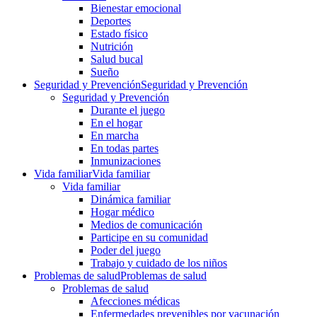
Bienestar emocional
Deportes
Estado físico
Nutrición
Salud bucal
Sueño
Seguridad y Prevención
Seguridad y Prevención
Seguridad y Prevención
Durante el juego
En el hogar
En marcha
En todas partes
Inmunizaciones
Vida familiar
Vida familiar
Vida familiar
Dinámica familiar
Hogar médico
Medios de comunicación
Participe en su comunidad
Poder del juego
Trabajo y cuidado de los niños
Problemas de salud
Problemas de salud
Problemas de salud
Afecciones médicas
Enfermedades prevenibles por vacunación