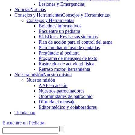
Lesiones y Emergencias
Noticias
Noticias
Consejos y Herramientas
Consejos y Herramientas
Consejos y Herramientas
Boletines informativos
Encuentre un pediatra
KidsDoc - Revise sus síntomas
Plan de acción para el control del asma
Plan familiar de uso de pantallas
Pregúntele al pediatra
Programa de mensajes de texto
Rastre​​ador de activida​d física
Retraso motor: herramienta
Nuestra misión
Nuestra misión
Nuestra misión
AAP en acción
Nuestros patrocinadores
Oportunidades de patrocinio
Difunda el mensaje
Editor médico y colaboradores
Tienda aap
Encuentre un Pediatra