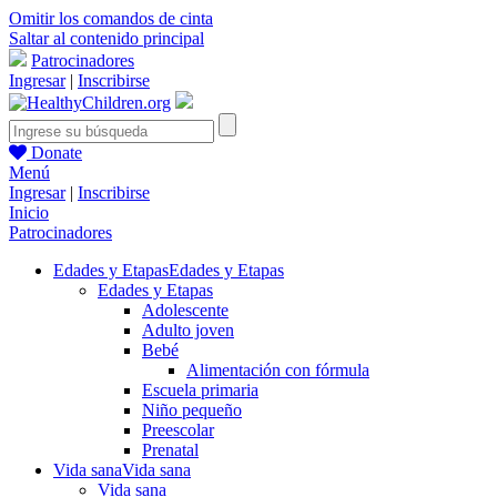
Omitir los comandos de cinta
Saltar al contenido principal
Patrocinadores
Ingresar
|
Inscribirse
Donate
Menú
Ingresar
|
Inscribirse
Inicio
Patrocinadores
Edades y Etapas
Edades y Etapas
Edades y Etapas
Adolescente
Adulto joven
Bebé
Alimentación con fórmula
Escuela primaria
Niño pequeño
Preescolar
Prenatal
Vida sana
Vida sana
Vida sana