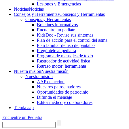
Lesiones y Emergencias
Noticias
Noticias
Consejos y Herramientas
Consejos y Herramientas
Consejos y Herramientas
Boletines informativos
Encuentre un pediatra
KidsDoc - Revise sus síntomas
Plan de acción para el control del asma
Plan familiar de uso de pantallas
Pregúntele al pediatra
Programa de mensajes de texto
Rastre​​ador de activida​d física
Retraso motor: herramienta
Nuestra misión
Nuestra misión
Nuestra misión
AAP en acción
Nuestros patrocinadores
Oportunidades de patrocinio
Difunda el mensaje
Editor médico y colaboradores
Tienda aap
Encuentre un Pediatra