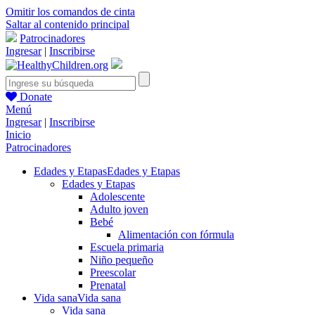
Omitir los comandos de cinta
Saltar al contenido principal
Patrocinadores
Ingresar
|
Inscribirse
Donate
Menú
Ingresar
|
Inscribirse
Inicio
Patrocinadores
Edades y Etapas
Edades y Etapas
Edades y Etapas
Adolescente
Adulto joven
Bebé
Alimentación con fórmula
Escuela primaria
Niño pequeño
Preescolar
Prenatal
Vida sana
Vida sana
Vida sana