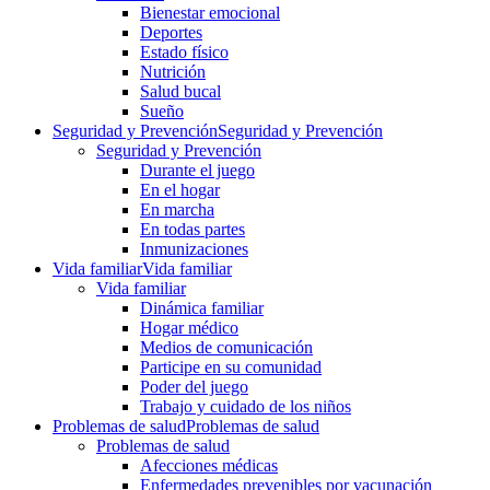
Bienestar emocional
Deportes
Estado físico
Nutrición
Salud bucal
Sueño
Seguridad y Prevención
Seguridad y Prevención
Seguridad y Prevención
Durante el juego
En el hogar
En marcha
En todas partes
Inmunizaciones
Vida familiar
Vida familiar
Vida familiar
Dinámica familiar
Hogar médico
Medios de comunicación
Participe en su comunidad
Poder del juego
Trabajo y cuidado de los niños
Problemas de salud
Problemas de salud
Problemas de salud
Afecciones médicas
Enfermedades prevenibles por vacunación