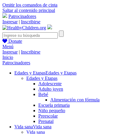
Omitir los comandos de cinta
Saltar al contenido principal
Patrocinadores
Ingresar
|
Inscribirse
Donate
Menú
Ingresar
|
Inscribirse
Inicio
Patrocinadores
Edades y Etapas
Edades y Etapas
Edades y Etapas
Adolescente
Adulto joven
Bebé
Alimentación con fórmula
Escuela primaria
Niño pequeño
Preescolar
Prenatal
Vida sana
Vida sana
Vida sana