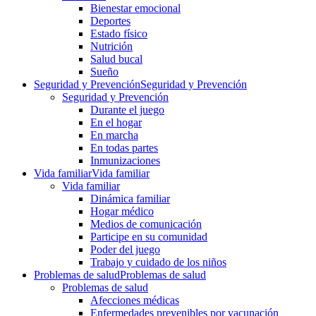
Bienestar emocional
Deportes
Estado físico
Nutrición
Salud bucal
Sueño
Seguridad y Prevención
Seguridad y Prevención
Seguridad y Prevención
Durante el juego
En el hogar
En marcha
En todas partes
Inmunizaciones
Vida familiar
Vida familiar
Vida familiar
Dinámica familiar
Hogar médico
Medios de comunicación
Participe en su comunidad
Poder del juego
Trabajo y cuidado de los niños
Problemas de salud
Problemas de salud
Problemas de salud
Afecciones médicas
Enfermedades prevenibles por vacunación