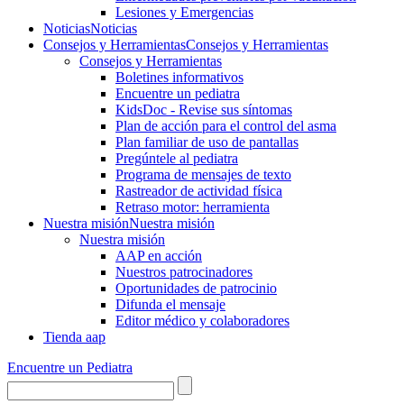
Lesiones y Emergencias
Noticias
Noticias
Consejos y Herramientas
Consejos y Herramientas
Consejos y Herramientas
Boletines informativos
Encuentre un pediatra
KidsDoc - Revise sus síntomas
Plan de acción para el control del asma
Plan familiar de uso de pantallas
Pregúntele al pediatra
Programa de mensajes de texto
Rastre​​ador de activida​d física
Retraso motor: herramienta
Nuestra misión
Nuestra misión
Nuestra misión
AAP en acción
Nuestros patrocinadores
Oportunidades de patrocinio
Difunda el mensaje
Editor médico y colaboradores
Tienda aap
Encuentre un Pediatra