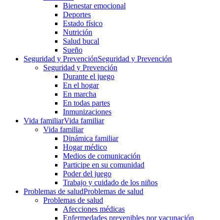
Bienestar emocional
Deportes
Estado físico
Nutrición
Salud bucal
Sueño
Seguridad y Prevención
Seguridad y Prevención
Seguridad y Prevención
Durante el juego
En el hogar
En marcha
En todas partes
Inmunizaciones
Vida familiar
Vida familiar
Vida familiar
Dinámica familiar
Hogar médico
Medios de comunicación
Participe en su comunidad
Poder del juego
Trabajo y cuidado de los niños
Problemas de salud
Problemas de salud
Problemas de salud
Afecciones médicas
Enfermedades prevenibles por vacunación