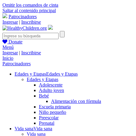
Omitir los comandos de cinta
Saltar al contenido principal
Patrocinadores
Ingresar
|
Inscribirse
Donate
Menú
Ingresar
|
Inscribirse
Inicio
Patrocinadores
Edades y Etapas
Edades y Etapas
Edades y Etapas
Adolescente
Adulto joven
Bebé
Alimentación con fórmula
Escuela primaria
Niño pequeño
Preescolar
Prenatal
Vida sana
Vida sana
Vida sana