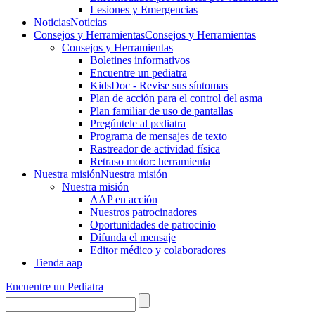
Lesiones y Emergencias
Noticias
Noticias
Consejos y Herramientas
Consejos y Herramientas
Consejos y Herramientas
Boletines informativos
Encuentre un pediatra
KidsDoc - Revise sus síntomas
Plan de acción para el control del asma
Plan familiar de uso de pantallas
Pregúntele al pediatra
Programa de mensajes de texto
Rastre​​ador de activida​d física
Retraso motor: herramienta
Nuestra misión
Nuestra misión
Nuestra misión
AAP en acción
Nuestros patrocinadores
Oportunidades de patrocinio
Difunda el mensaje
Editor médico y colaboradores
Tienda aap
Encuentre un Pediatra