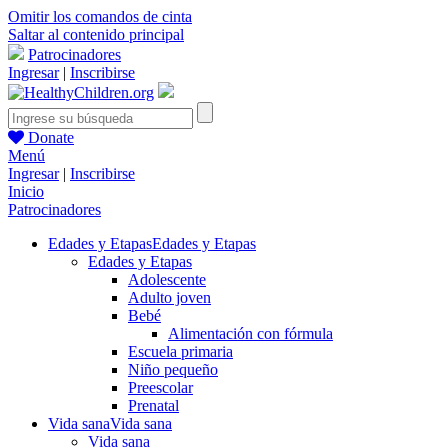
Omitir los comandos de cinta
Saltar al contenido principal
Patrocinadores
Ingresar
|
Inscribirse
Donate
Menú
Ingresar
|
Inscribirse
Inicio
Patrocinadores
Edades y Etapas
Edades y Etapas
Edades y Etapas
Adolescente
Adulto joven
Bebé
Alimentación con fórmula
Escuela primaria
Niño pequeño
Preescolar
Prenatal
Vida sana
Vida sana
Vida sana