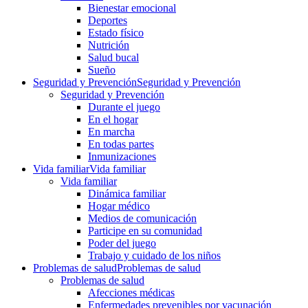
Bienestar emocional
Deportes
Estado físico
Nutrición
Salud bucal
Sueño
Seguridad y Prevención
Seguridad y Prevención
Seguridad y Prevención
Durante el juego
En el hogar
En marcha
En todas partes
Inmunizaciones
Vida familiar
Vida familiar
Vida familiar
Dinámica familiar
Hogar médico
Medios de comunicación
Participe en su comunidad
Poder del juego
Trabajo y cuidado de los niños
Problemas de salud
Problemas de salud
Problemas de salud
Afecciones médicas
Enfermedades prevenibles por vacunación