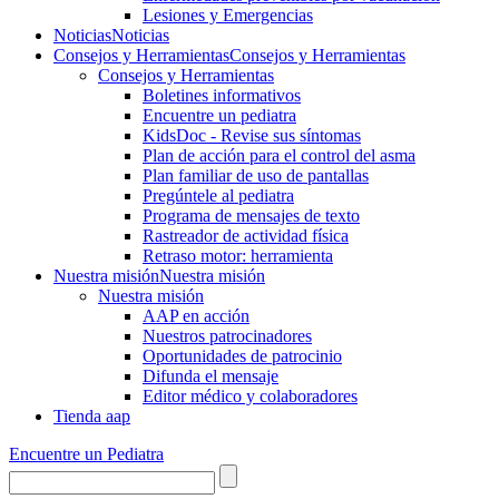
Lesiones y Emergencias
Noticias
Noticias
Consejos y Herramientas
Consejos y Herramientas
Consejos y Herramientas
Boletines informativos
Encuentre un pediatra
KidsDoc - Revise sus síntomas
Plan de acción para el control del asma
Plan familiar de uso de pantallas
Pregúntele al pediatra
Programa de mensajes de texto
Rastre​​ador de activida​d física
Retraso motor: herramienta
Nuestra misión
Nuestra misión
Nuestra misión
AAP en acción
Nuestros patrocinadores
Oportunidades de patrocinio
Difunda el mensaje
Editor médico y colaboradores
Tienda aap
Encuentre un Pediatra