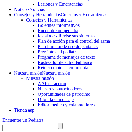
Lesiones y Emergencias
Noticias
Noticias
Consejos y Herramientas
Consejos y Herramientas
Consejos y Herramientas
Boletines informativos
Encuentre un pediatra
KidsDoc - Revise sus síntomas
Plan de acción para el control del asma
Plan familiar de uso de pantallas
Pregúntele al pediatra
Programa de mensajes de texto
Rastre​​ador de activida​d física
Retraso motor: herramienta
Nuestra misión
Nuestra misión
Nuestra misión
AAP en acción
Nuestros patrocinadores
Oportunidades de patrocinio
Difunda el mensaje
Editor médico y colaboradores
Tienda aap
Encuentre un Pediatra