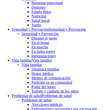
Bienestar emocional
Deportes
Estado físico
Nutrición
Salud bucal
Sueño
Seguridad y Prevención
Seguridad y Prevención
Seguridad y Prevención
Durante el juego
En el hogar
En marcha
En todas partes
Inmunizaciones
Vida familiar
Vida familiar
Vida familiar
Dinámica familiar
Hogar médico
Medios de comunicación
Participe en su comunidad
Poder del juego
Trabajo y cuidado de los niños
Problemas de salud
Problemas de salud
Problemas de salud
Afecciones médicas
Enfermedades prevenibles por vacunación