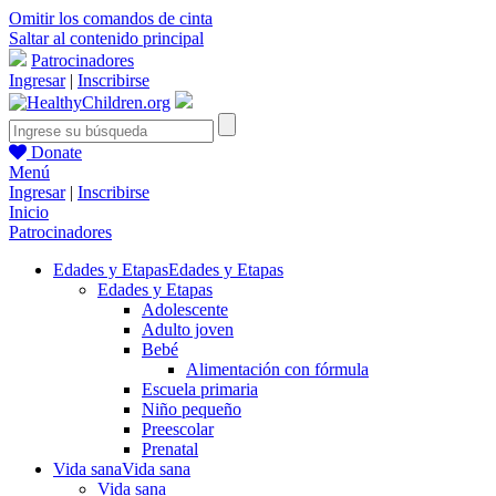
Omitir los comandos de cinta
Saltar al contenido principal
Patrocinadores
Ingresar
|
Inscribirse
Donate
Menú
Ingresar
|
Inscribirse
Inicio
Patrocinadores
Edades y Etapas
Edades y Etapas
Edades y Etapas
Adolescente
Adulto joven
Bebé
Alimentación con fórmula
Escuela primaria
Niño pequeño
Preescolar
Prenatal
Vida sana
Vida sana
Vida sana