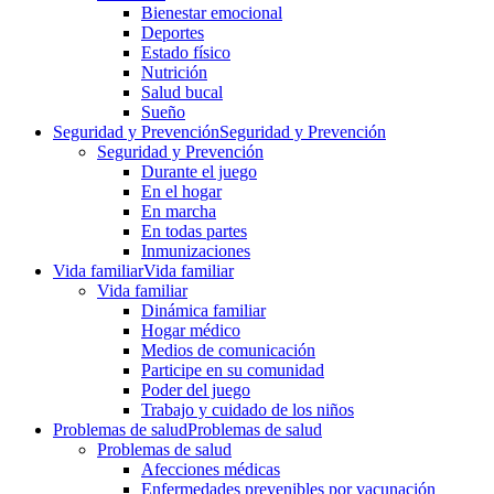
Bienestar emocional
Deportes
Estado físico
Nutrición
Salud bucal
Sueño
Seguridad y Prevención
Seguridad y Prevención
Seguridad y Prevención
Durante el juego
En el hogar
En marcha
En todas partes
Inmunizaciones
Vida familiar
Vida familiar
Vida familiar
Dinámica familiar
Hogar médico
Medios de comunicación
Participe en su comunidad
Poder del juego
Trabajo y cuidado de los niños
Problemas de salud
Problemas de salud
Problemas de salud
Afecciones médicas
Enfermedades prevenibles por vacunación