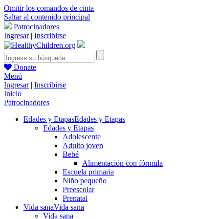
Omitir los comandos de cinta
Saltar al contenido principal
Patrocinadores
Ingresar
|
Inscribirse
Donate
Menú
Ingresar
|
Inscribirse
Inicio
Patrocinadores
Edades y Etapas
Edades y Etapas
Edades y Etapas
Adolescente
Adulto joven
Bebé
Alimentación con fórmula
Escuela primaria
Niño pequeño
Preescolar
Prenatal
Vida sana
Vida sana
Vida sana