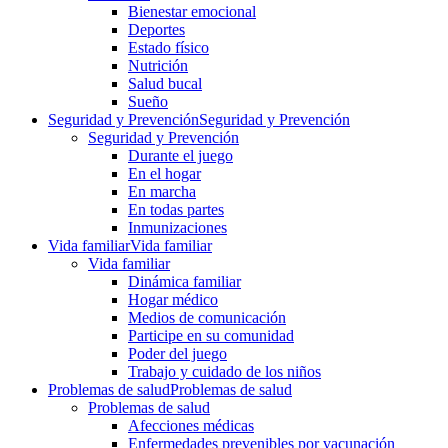
Bienestar emocional
Deportes
Estado físico
Nutrición
Salud bucal
Sueño
Seguridad y Prevención
Seguridad y Prevención
Seguridad y Prevención
Durante el juego
En el hogar
En marcha
En todas partes
Inmunizaciones
Vida familiar
Vida familiar
Vida familiar
Dinámica familiar
Hogar médico
Medios de comunicación
Participe en su comunidad
Poder del juego
Trabajo y cuidado de los niños
Problemas de salud
Problemas de salud
Problemas de salud
Afecciones médicas
Enfermedades prevenibles por vacunación