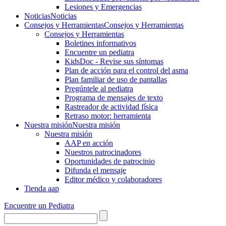
Lesiones y Emergencias
Noticias
Noticias
Consejos y Herramientas
Consejos y Herramientas
Consejos y Herramientas
Boletines informativos
Encuentre un pediatra
KidsDoc - Revise sus síntomas
Plan de acción para el control del asma
Plan familiar de uso de pantallas
Pregúntele al pediatra
Programa de mensajes de texto
Rastre​​ador de activida​d física
Retraso motor: herramienta
Nuestra misión
Nuestra misión
Nuestra misión
AAP en acción
Nuestros patrocinadores
Oportunidades de patrocinio
Difunda el mensaje
Editor médico y colaboradores
Tienda aap
Encuentre un Pediatra