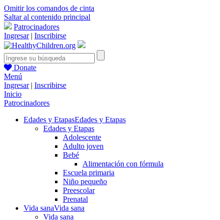
Omitir los comandos de cinta
Saltar al contenido principal
Patrocinadores
Ingresar
|
Inscribirse
Donate
Menú
Ingresar
|
Inscribirse
Inicio
Patrocinadores
Edades y Etapas
Edades y Etapas
Edades y Etapas
Adolescente
Adulto joven
Bebé
Alimentación con fórmula
Escuela primaria
Niño pequeño
Preescolar
Prenatal
Vida sana
Vida sana
Vida sana