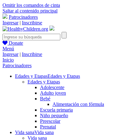
Omitir los comandos de cinta
Saltar al contenido principal
Patrocinadores
Ingresar
|
Inscribirse
Donate
Menú
Ingresar
|
Inscribirse
Inicio
Patrocinadores
Edades y Etapas
Edades y Etapas
Edades y Etapas
Adolescente
Adulto joven
Bebé
Alimentación con fórmula
Escuela primaria
Niño pequeño
Preescolar
Prenatal
Vida sana
Vida sana
Vida sana