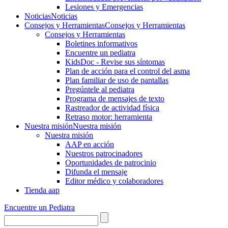
Lesiones y Emergencias
Noticias
Noticias
Consejos y Herramientas
Consejos y Herramientas
Consejos y Herramientas
Boletines informativos
Encuentre un pediatra
KidsDoc - Revise sus síntomas
Plan de acción para el control del asma
Plan familiar de uso de pantallas
Pregúntele al pediatra
Programa de mensajes de texto
Rastre​​ador de activida​d física
Retraso motor: herramienta
Nuestra misión
Nuestra misión
Nuestra misión
AAP en acción
Nuestros patrocinadores
Oportunidades de patrocinio
Difunda el mensaje
Editor médico y colaboradores
Tienda aap
Encuentre un Pediatra