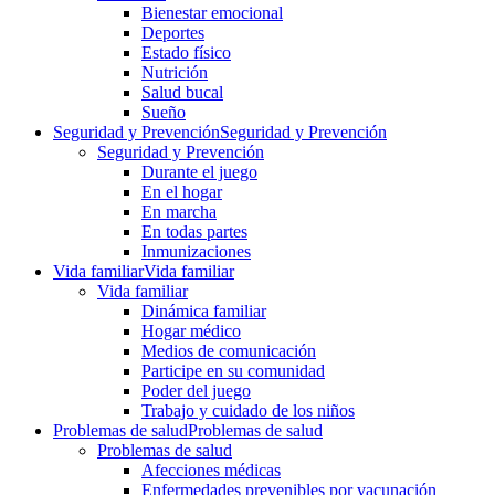
Bienestar emocional
Deportes
Estado físico
Nutrición
Salud bucal
Sueño
Seguridad y Prevención
Seguridad y Prevención
Seguridad y Prevención
Durante el juego
En el hogar
En marcha
En todas partes
Inmunizaciones
Vida familiar
Vida familiar
Vida familiar
Dinámica familiar
Hogar médico
Medios de comunicación
Participe en su comunidad
Poder del juego
Trabajo y cuidado de los niños
Problemas de salud
Problemas de salud
Problemas de salud
Afecciones médicas
Enfermedades prevenibles por vacunación