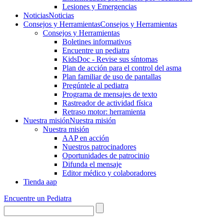
Lesiones y Emergencias
Noticias
Noticias
Consejos y Herramientas
Consejos y Herramientas
Consejos y Herramientas
Boletines informativos
Encuentre un pediatra
KidsDoc - Revise sus síntomas
Plan de acción para el control del asma
Plan familiar de uso de pantallas
Pregúntele al pediatra
Programa de mensajes de texto
Rastre​​ador de activida​d física
Retraso motor: herramienta
Nuestra misión
Nuestra misión
Nuestra misión
AAP en acción
Nuestros patrocinadores
Oportunidades de patrocinio
Difunda el mensaje
Editor médico y colaboradores
Tienda aap
Encuentre un Pediatra