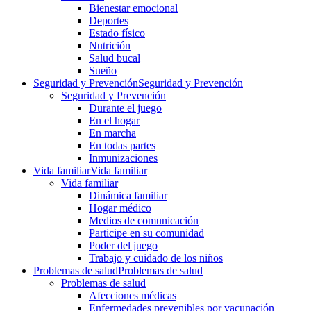
Bienestar emocional
Deportes
Estado físico
Nutrición
Salud bucal
Sueño
Seguridad y Prevención
Seguridad y Prevención
Seguridad y Prevención
Durante el juego
En el hogar
En marcha
En todas partes
Inmunizaciones
Vida familiar
Vida familiar
Vida familiar
Dinámica familiar
Hogar médico
Medios de comunicación
Participe en su comunidad
Poder del juego
Trabajo y cuidado de los niños
Problemas de salud
Problemas de salud
Problemas de salud
Afecciones médicas
Enfermedades prevenibles por vacunación