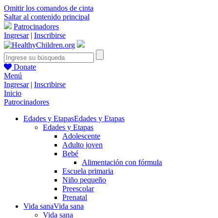
Omitir los comandos de cinta
Saltar al contenido principal
Patrocinadores
Ingresar
|
Inscribirse
Donate
Menú
Ingresar
|
Inscribirse
Inicio
Patrocinadores
Edades y Etapas
Edades y Etapas
Edades y Etapas
Adolescente
Adulto joven
Bebé
Alimentación con fórmula
Escuela primaria
Niño pequeño
Preescolar
Prenatal
Vida sana
Vida sana
Vida sana