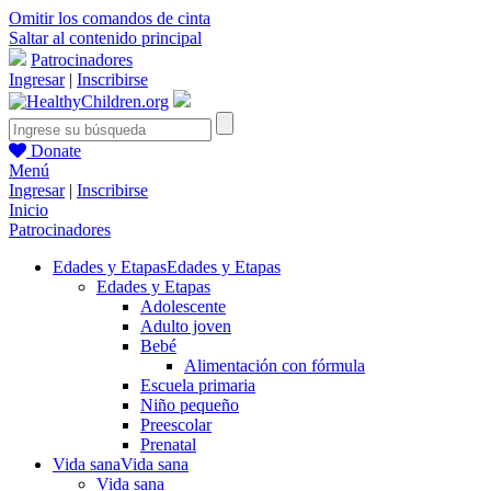
Omitir los comandos de cinta
Saltar al contenido principal
Patrocinadores
Ingresar
|
Inscribirse
Donate
Menú
Ingresar
|
Inscribirse
Inicio
Patrocinadores
Edades y Etapas
Edades y Etapas
Edades y Etapas
Adolescente
Adulto joven
Bebé
Alimentación con fórmula
Escuela primaria
Niño pequeño
Preescolar
Prenatal
Vida sana
Vida sana
Vida sana