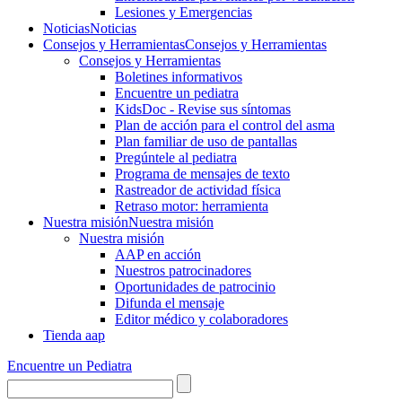
Lesiones y Emergencias
Noticias
Noticias
Consejos y Herramientas
Consejos y Herramientas
Consejos y Herramientas
Boletines informativos
Encuentre un pediatra
KidsDoc - Revise sus síntomas
Plan de acción para el control del asma
Plan familiar de uso de pantallas
Pregúntele al pediatra
Programa de mensajes de texto
Rastre​​ador de activida​d física
Retraso motor: herramienta
Nuestra misión
Nuestra misión
Nuestra misión
AAP en acción
Nuestros patrocinadores
Oportunidades de patrocinio
Difunda el mensaje
Editor médico y colaboradores
Tienda aap
Encuentre un Pediatra