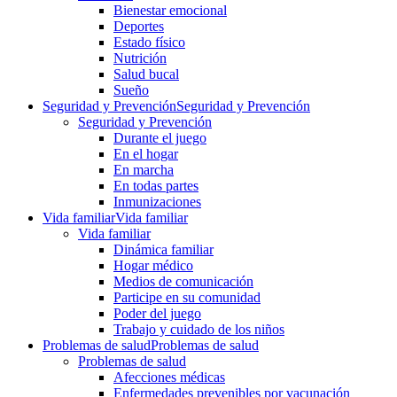
Bienestar emocional
Deportes
Estado físico
Nutrición
Salud bucal
Sueño
Seguridad y Prevención
Seguridad y Prevención
Seguridad y Prevención
Durante el juego
En el hogar
En marcha
En todas partes
Inmunizaciones
Vida familiar
Vida familiar
Vida familiar
Dinámica familiar
Hogar médico
Medios de comunicación
Participe en su comunidad
Poder del juego
Trabajo y cuidado de los niños
Problemas de salud
Problemas de salud
Problemas de salud
Afecciones médicas
Enfermedades prevenibles por vacunación