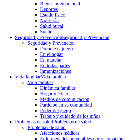
Bienestar emocional
Deportes
Estado físico
Nutrición
Salud bucal
Sueño
Seguridad y Prevención
Seguridad y Prevención
Seguridad y Prevención
Durante el juego
En el hogar
En marcha
En todas partes
Inmunizaciones
Vida familiar
Vida familiar
Vida familiar
Dinámica familiar
Hogar médico
Medios de comunicación
Participe en su comunidad
Poder del juego
Trabajo y cuidado de los niños
Problemas de salud
Problemas de salud
Problemas de salud
Afecciones médicas
Enfermedades prevenibles por vacunación