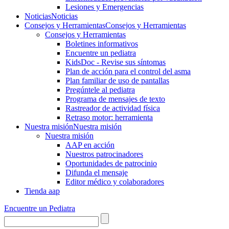
Lesiones y Emergencias
Noticias
Noticias
Consejos y Herramientas
Consejos y Herramientas
Consejos y Herramientas
Boletines informativos
Encuentre un pediatra
KidsDoc - Revise sus síntomas
Plan de acción para el control del asma
Plan familiar de uso de pantallas
Pregúntele al pediatra
Programa de mensajes de texto
Rastre​​ador de activida​d física
Retraso motor: herramienta
Nuestra misión
Nuestra misión
Nuestra misión
AAP en acción
Nuestros patrocinadores
Oportunidades de patrocinio
Difunda el mensaje
Editor médico y colaboradores
Tienda aap
Encuentre un Pediatra