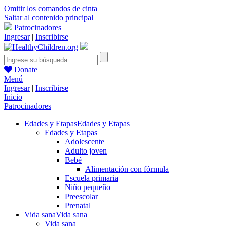
Omitir los comandos de cinta
Saltar al contenido principal
Patrocinadores
Ingresar
|
Inscribirse
Donate
Menú
Ingresar
|
Inscribirse
Inicio
Patrocinadores
Edades y Etapas
Edades y Etapas
Edades y Etapas
Adolescente
Adulto joven
Bebé
Alimentación con fórmula
Escuela primaria
Niño pequeño
Preescolar
Prenatal
Vida sana
Vida sana
Vida sana