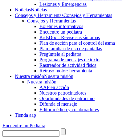
Lesiones y Emergencias
Noticias
Noticias
Consejos y Herramientas
Consejos y Herramientas
Consejos y Herramientas
Boletines informativos
Encuentre un pediatra
KidsDoc - Revise sus síntomas
Plan de acción para el control del asma
Plan familiar de uso de pantallas
Pregúntele al pediatra
Programa de mensajes de texto
Rastre​​ador de activida​d física
Retraso motor: herramienta
Nuestra misión
Nuestra misión
Nuestra misión
AAP en acción
Nuestros patrocinadores
Oportunidades de patrocinio
Difunda el mensaje
Editor médico y colaboradores
Tienda aap
Encuentre un Pediatra