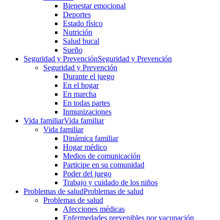
Bienestar emocional
Deportes
Estado físico
Nutrición
Salud bucal
Sueño
Seguridad y Prevención
Seguridad y Prevención
Seguridad y Prevención
Durante el juego
En el hogar
En marcha
En todas partes
Inmunizaciones
Vida familiar
Vida familiar
Vida familiar
Dinámica familiar
Hogar médico
Medios de comunicación
Participe en su comunidad
Poder del juego
Trabajo y cuidado de los niños
Problemas de salud
Problemas de salud
Problemas de salud
Afecciones médicas
Enfermedades prevenibles por vacunación