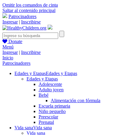
Omitir los comandos de cinta
Saltar al contenido principal
Patrocinadores
Ingresar
|
Inscribirse
Donate
Menú
Ingresar
|
Inscribirse
Inicio
Patrocinadores
Edades y Etapas
Edades y Etapas
Edades y Etapas
Adolescente
Adulto joven
Bebé
Alimentación con fórmula
Escuela primaria
Niño pequeño
Preescolar
Prenatal
Vida sana
Vida sana
Vida sana