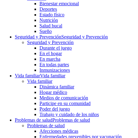
Bienestar emocional
Deportes
Estado físico
Nutrición
Salud bucal
Sueño
Seguridad y Prevención
Seguridad y Prevención
Seguridad y Prevención
Durante el juego
En el hogar
En marcha
En todas partes
Inmunizaciones
Vida familiar
Vida familiar
Vida familiar
Dinámica familiar
Hogar médico
Medios de comunicación
Participe en su comunidad
Poder del juego
Trabajo y cuidado de los niños
Problemas de salud
Problemas de salud
Problemas de salud
Afecciones médicas
Enfermedades prevenibles por vacunación