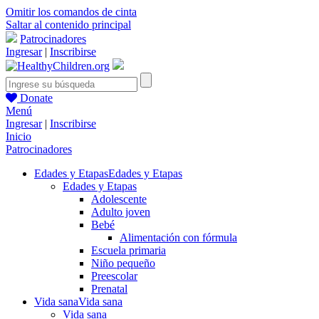
Omitir los comandos de cinta
Saltar al contenido principal
Patrocinadores
Ingresar
|
Inscribirse
Donate
Menú
Ingresar
|
Inscribirse
Inicio
Patrocinadores
Edades y Etapas
Edades y Etapas
Edades y Etapas
Adolescente
Adulto joven
Bebé
Alimentación con fórmula
Escuela primaria
Niño pequeño
Preescolar
Prenatal
Vida sana
Vida sana
Vida sana