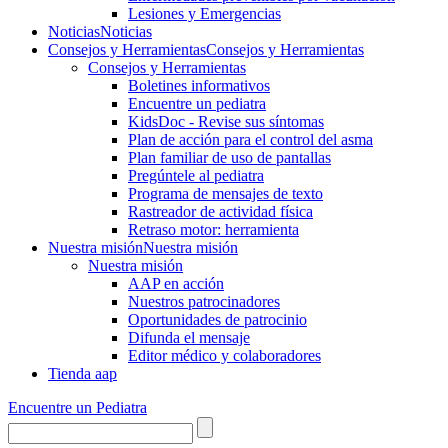
Lesiones y Emergencias
Noticias
Noticias
Consejos y Herramientas
Consejos y Herramientas
Consejos y Herramientas
Boletines informativos
Encuentre un pediatra
KidsDoc - Revise sus síntomas
Plan de acción para el control del asma
Plan familiar de uso de pantallas
Pregúntele al pediatra
Programa de mensajes de texto
Rastre​​ador de activida​d física
Retraso motor: herramienta
Nuestra misión
Nuestra misión
Nuestra misión
AAP en acción
Nuestros patrocinadores
Oportunidades de patrocinio
Difunda el mensaje
Editor médico y colaboradores
Tienda aap
Encuentre un Pediatra