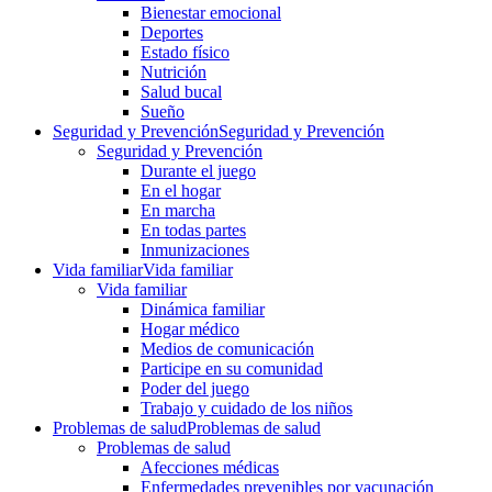
Bienestar emocional
Deportes
Estado físico
Nutrición
Salud bucal
Sueño
Seguridad y Prevención
Seguridad y Prevención
Seguridad y Prevención
Durante el juego
En el hogar
En marcha
En todas partes
Inmunizaciones
Vida familiar
Vida familiar
Vida familiar
Dinámica familiar
Hogar médico
Medios de comunicación
Participe en su comunidad
Poder del juego
Trabajo y cuidado de los niños
Problemas de salud
Problemas de salud
Problemas de salud
Afecciones médicas
Enfermedades prevenibles por vacunación