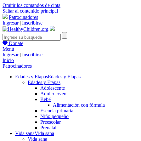
Omitir los comandos de cinta
Saltar al contenido principal
Patrocinadores
Ingresar
|
Inscribirse
Donate
Menú
Ingresar
|
Inscribirse
Inicio
Patrocinadores
Edades y Etapas
Edades y Etapas
Edades y Etapas
Adolescente
Adulto joven
Bebé
Alimentación con fórmula
Escuela primaria
Niño pequeño
Preescolar
Prenatal
Vida sana
Vida sana
Vida sana