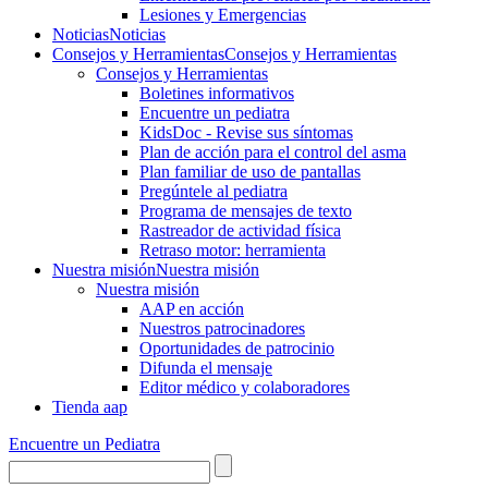
Lesiones y Emergencias
Noticias
Noticias
Consejos y Herramientas
Consejos y Herramientas
Consejos y Herramientas
Boletines informativos
Encuentre un pediatra
KidsDoc - Revise sus síntomas
Plan de acción para el control del asma
Plan familiar de uso de pantallas
Pregúntele al pediatra
Programa de mensajes de texto
Rastre​​ador de activida​d física
Retraso motor: herramienta
Nuestra misión
Nuestra misión
Nuestra misión
AAP en acción
Nuestros patrocinadores
Oportunidades de patrocinio
Difunda el mensaje
Editor médico y colaboradores
Tienda aap
Encuentre un Pediatra