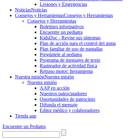
Lesiones y Emergencias
Noticias
Noticias
Consejos y Herramientas
Consejos y Herramientas
Consejos y Herramientas
Boletines informativos
Encuentre un pediatra
KidsDoc - Revise sus síntomas
Plan de acción para el control del asma
Plan familiar de uso de pantallas
Pregúntele al pediatra
Programa de mensajes de texto
Rastre​​ador de activida​d física
Retraso motor: herramienta
Nuestra misión
Nuestra misión
Nuestra misión
AAP en acción
Nuestros patrocinadores
Oportunidades de patrocinio
Difunda el mensaje
Editor médico y colaboradores
Tienda aap
Encuentre un Pediatra