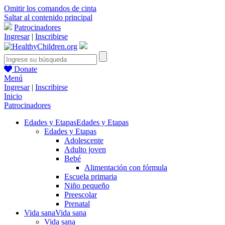
Omitir los comandos de cinta
Saltar al contenido principal
Patrocinadores
Ingresar
|
Inscribirse
Donate
Menú
Ingresar
|
Inscribirse
Inicio
Patrocinadores
Edades y Etapas
Edades y Etapas
Edades y Etapas
Adolescente
Adulto joven
Bebé
Alimentación con fórmula
Escuela primaria
Niño pequeño
Preescolar
Prenatal
Vida sana
Vida sana
Vida sana