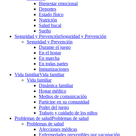
Bienestar emocional
Deportes
Estado físico
Nutrición
Salud bucal
Sueño
Seguridad y Prevención
Seguridad y Prevención
Seguridad y Prevención
Durante el juego
En el hogar
En marcha
En todas partes
Inmunizaciones
Vida familiar
Vida familiar
Vida familiar
Dinámica familiar
Hogar médico
Medios de comunicación
Participe en su comunidad
Poder del juego
Trabajo y cuidado de los niños
Problemas de salud
Problemas de salud
Problemas de salud
Afecciones médicas
Enfermedades prevenibles por vacunación