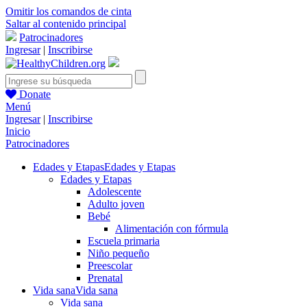
Omitir los comandos de cinta
Saltar al contenido principal
Patrocinadores
Ingresar
|
Inscribirse
Donate
Menú
Ingresar
|
Inscribirse
Inicio
Patrocinadores
Edades y Etapas
Edades y Etapas
Edades y Etapas
Adolescente
Adulto joven
Bebé
Alimentación con fórmula
Escuela primaria
Niño pequeño
Preescolar
Prenatal
Vida sana
Vida sana
Vida sana