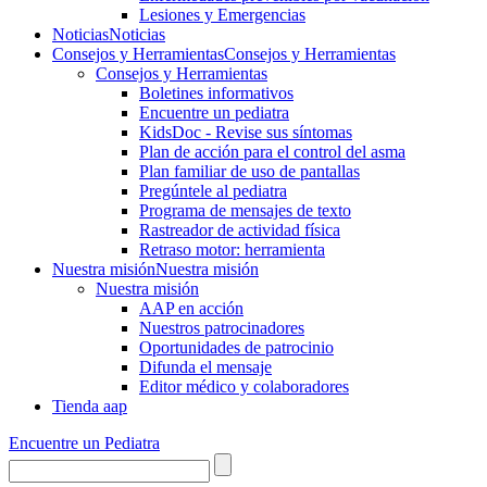
Lesiones y Emergencias
Noticias
Noticias
Consejos y Herramientas
Consejos y Herramientas
Consejos y Herramientas
Boletines informativos
Encuentre un pediatra
KidsDoc - Revise sus síntomas
Plan de acción para el control del asma
Plan familiar de uso de pantallas
Pregúntele al pediatra
Programa de mensajes de texto
Rastre​​ador de activida​d física
Retraso motor: herramienta
Nuestra misión
Nuestra misión
Nuestra misión
AAP en acción
Nuestros patrocinadores
Oportunidades de patrocinio
Difunda el mensaje
Editor médico y colaboradores
Tienda aap
Encuentre un Pediatra