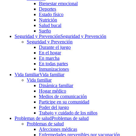
Bienestar emocional
Deportes
Estado físico
Nutrición
Salud bucal
Sueño
Seguridad y Prevención
Seguridad y Prevención
Seguridad y Prevención
Durante el juego
En el hogar
En marcha
En todas partes
Inmunizaciones
Vida familiar
Vida familiar
Vida familiar
Dinámica familiar
Hogar médico
Medios de comunicación
Participe en su comunidad
Poder del juego
Trabajo y cuidado de los niños
Problemas de salud
Problemas de salud
Problemas de salud
Afecciones médicas
Enfermedades prevenibles por vacunación