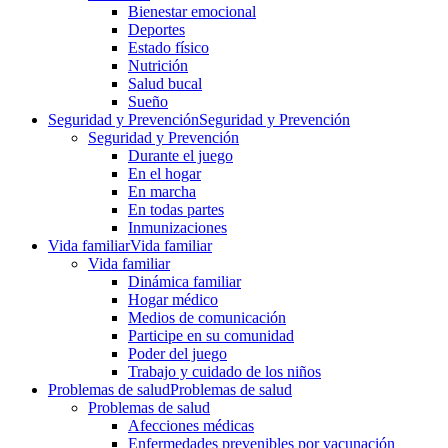
Bienestar emocional
Deportes
Estado físico
Nutrición
Salud bucal
Sueño
Seguridad y Prevención
Seguridad y Prevención
Seguridad y Prevención
Durante el juego
En el hogar
En marcha
En todas partes
Inmunizaciones
Vida familiar
Vida familiar
Vida familiar
Dinámica familiar
Hogar médico
Medios de comunicación
Participe en su comunidad
Poder del juego
Trabajo y cuidado de los niños
Problemas de salud
Problemas de salud
Problemas de salud
Afecciones médicas
Enfermedades prevenibles por vacunación