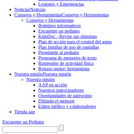
Lesiones y Emergencias
Noticias
Noticias
Consejos y Herramientas
Consejos y Herramientas
Consejos y Herramientas
Boletines informativos
Encuentre un pediatra
KidsDoc - Revise sus síntomas
Plan de acción para el control del asma
Plan familiar de uso de pantallas
Pregúntele al pediatra
Programa de mensajes de texto
Rastre​​ador de activida​d física
Retraso motor: herramienta
Nuestra misión
Nuestra misión
Nuestra misión
AAP en acción
Nuestros patrocinadores
Oportunidades de patrocinio
Difunda el mensaje
Editor médico y colaboradores
Tienda aap
Encuentre un Pediatra