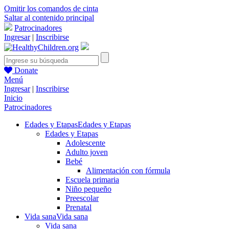
Omitir los comandos de cinta
Saltar al contenido principal
Patrocinadores
Ingresar
|
Inscribirse
Donate
Menú
Ingresar
|
Inscribirse
Inicio
Patrocinadores
Edades y Etapas
Edades y Etapas
Edades y Etapas
Adolescente
Adulto joven
Bebé
Alimentación con fórmula
Escuela primaria
Niño pequeño
Preescolar
Prenatal
Vida sana
Vida sana
Vida sana