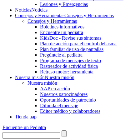
Lesiones y Emergencias
Noticias
Noticias
Consejos y Herramientas
Consejos y Herramientas
Consejos y Herramientas
Boletines informativos
Encuentre un pediatra
KidsDoc - Revise sus síntomas
Plan de acción para el control del asma
Plan familiar de uso de pantallas
Pregúntele al pediatra
Programa de mensajes de texto
Rastre​​ador de activida​d física
Retraso motor: herramienta
Nuestra misión
Nuestra misión
Nuestra misión
AAP en acción
Nuestros patrocinadores
Oportunidades de patrocinio
Difunda el mensaje
Editor médico y colaboradores
Tienda aap
Encuentre un Pediatra