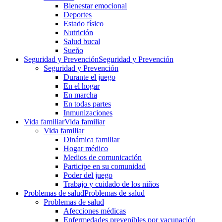
Bienestar emocional
Deportes
Estado físico
Nutrición
Salud bucal
Sueño
Seguridad y Prevención
Seguridad y Prevención
Seguridad y Prevención
Durante el juego
En el hogar
En marcha
En todas partes
Inmunizaciones
Vida familiar
Vida familiar
Vida familiar
Dinámica familiar
Hogar médico
Medios de comunicación
Participe en su comunidad
Poder del juego
Trabajo y cuidado de los niños
Problemas de salud
Problemas de salud
Problemas de salud
Afecciones médicas
Enfermedades prevenibles por vacunación