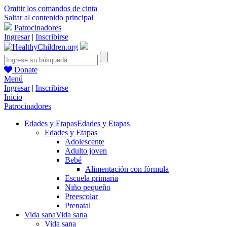
Omitir los comandos de cinta
Saltar al contenido principal
Patrocinadores
Ingresar
|
Inscribirse
Donate
Menú
Ingresar
|
Inscribirse
Inicio
Patrocinadores
Edades y Etapas
Edades y Etapas
Edades y Etapas
Adolescente
Adulto joven
Bebé
Alimentación con fórmula
Escuela primaria
Niño pequeño
Preescolar
Prenatal
Vida sana
Vida sana
Vida sana