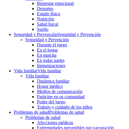
Bienestar emocional
Deportes
Estado físico
Nutrición
Salud bucal
Sueño
Seguridad y Prevención
Seguridad y Prevención
Seguridad y Prevención
Durante el juego
En el hogar
En marcha
En todas partes
Inmunizaciones
Vida familiar
Vida familiar
Vida familiar
Dinámica familiar
Hogar médico
Medios de comunicación
Participe en su comunidad
Poder del juego
Trabajo y cuidado de los niños
Problemas de salud
Problemas de salud
Problemas de salud
Afecciones médicas
Enfermedades prevenibles por vacunación