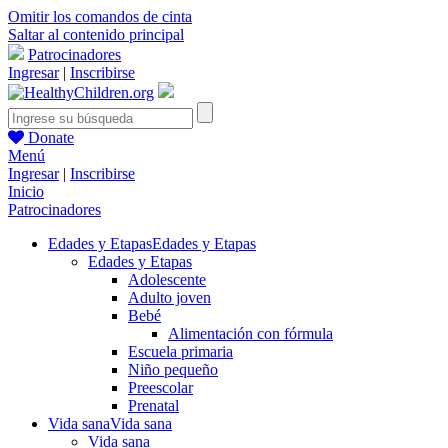
Omitir los comandos de cinta
Saltar al contenido principal
Patrocinadores
Ingresar
|
Inscribirse
Donate
Menú
Ingresar
|
Inscribirse
Inicio
Patrocinadores
Edades y Etapas
Edades y Etapas
Edades y Etapas
Adolescente
Adulto joven
Bebé
Alimentación con fórmula
Escuela primaria
Niño pequeño
Preescolar
Prenatal
Vida sana
Vida sana
Vida sana