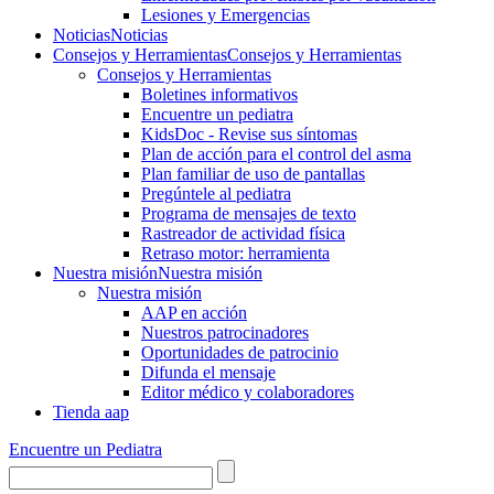
Lesiones y Emergencias
Noticias
Noticias
Consejos y Herramientas
Consejos y Herramientas
Consejos y Herramientas
Boletines informativos
Encuentre un pediatra
KidsDoc - Revise sus síntomas
Plan de acción para el control del asma
Plan familiar de uso de pantallas
Pregúntele al pediatra
Programa de mensajes de texto
Rastre​​ador de activida​d física
Retraso motor: herramienta
Nuestra misión
Nuestra misión
Nuestra misión
AAP en acción
Nuestros patrocinadores
Oportunidades de patrocinio
Difunda el mensaje
Editor médico y colaboradores
Tienda aap
Encuentre un Pediatra