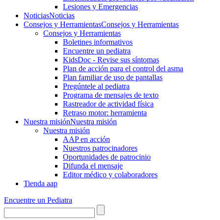
Lesiones y Emergencias
Noticias
Noticias
Consejos y Herramientas
Consejos y Herramientas
Consejos y Herramientas
Boletines informativos
Encuentre un pediatra
KidsDoc - Revise sus síntomas
Plan de acción para el control del asma
Plan familiar de uso de pantallas
Pregúntele al pediatra
Programa de mensajes de texto
Rastre​​ador de activida​d física
Retraso motor: herramienta
Nuestra misión
Nuestra misión
Nuestra misión
AAP en acción
Nuestros patrocinadores
Oportunidades de patrocinio
Difunda el mensaje
Editor médico y colaboradores
Tienda aap
Encuentre un Pediatra