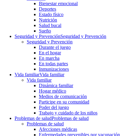
Bienestar emocional
Deportes
Estado físico
Nutrición
Salud bucal
Sueño
Seguridad y Prevención
Seguridad y Prevención
Seguridad y Prevención
Durante el juego
En el hogar
En marcha
En todas partes
Inmunizaciones
Vida familiar
Vida familiar
Vida familiar
Dinámica familiar
Hogar médico
Medios de comunicación
Participe en su comunidad
Poder del juego
Trabajo y cuidado de los niños
Problemas de salud
Problemas de salud
Problemas de salud
Afecciones médicas
Enfermedades prevenibles por vacunación