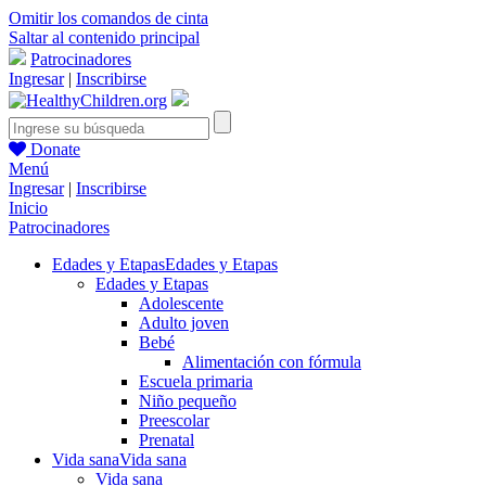
Omitir los comandos de cinta
Saltar al contenido principal
Patrocinadores
Ingresar
|
Inscribirse
Donate
Menú
Ingresar
|
Inscribirse
Inicio
Patrocinadores
Edades y Etapas
Edades y Etapas
Edades y Etapas
Adolescente
Adulto joven
Bebé
Alimentación con fórmula
Escuela primaria
Niño pequeño
Preescolar
Prenatal
Vida sana
Vida sana
Vida sana