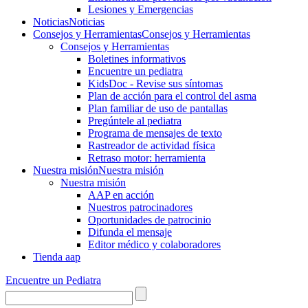
Lesiones y Emergencias
Noticias
Noticias
Consejos y Herramientas
Consejos y Herramientas
Consejos y Herramientas
Boletines informativos
Encuentre un pediatra
KidsDoc - Revise sus síntomas
Plan de acción para el control del asma
Plan familiar de uso de pantallas
Pregúntele al pediatra
Programa de mensajes de texto
Rastre​​ador de activida​d física
Retraso motor: herramienta
Nuestra misión
Nuestra misión
Nuestra misión
AAP en acción
Nuestros patrocinadores
Oportunidades de patrocinio
Difunda el mensaje
Editor médico y colaboradores
Tienda aap
Encuentre un Pediatra