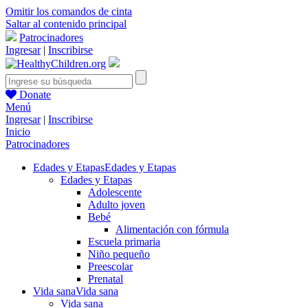
Omitir los comandos de cinta
Saltar al contenido principal
Patrocinadores
Ingresar
|
Inscribirse
Donate
Menú
Ingresar
|
Inscribirse
Inicio
Patrocinadores
Edades y Etapas
Edades y Etapas
Edades y Etapas
Adolescente
Adulto joven
Bebé
Alimentación con fórmula
Escuela primaria
Niño pequeño
Preescolar
Prenatal
Vida sana
Vida sana
Vida sana