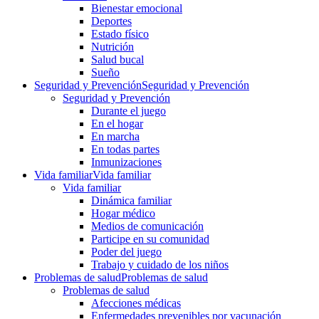
Bienestar emocional
Deportes
Estado físico
Nutrición
Salud bucal
Sueño
Seguridad y Prevención
Seguridad y Prevención
Seguridad y Prevención
Durante el juego
En el hogar
En marcha
En todas partes
Inmunizaciones
Vida familiar
Vida familiar
Vida familiar
Dinámica familiar
Hogar médico
Medios de comunicación
Participe en su comunidad
Poder del juego
Trabajo y cuidado de los niños
Problemas de salud
Problemas de salud
Problemas de salud
Afecciones médicas
Enfermedades prevenibles por vacunación