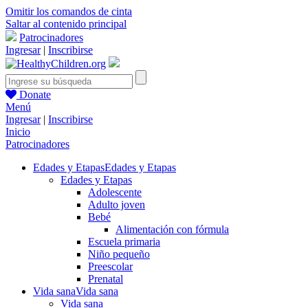
Omitir los comandos de cinta
Saltar al contenido principal
Patrocinadores
Ingresar
|
Inscribirse
Donate
Menú
Ingresar
|
Inscribirse
Inicio
Patrocinadores
Edades y Etapas
Edades y Etapas
Edades y Etapas
Adolescente
Adulto joven
Bebé
Alimentación con fórmula
Escuela primaria
Niño pequeño
Preescolar
Prenatal
Vida sana
Vida sana
Vida sana