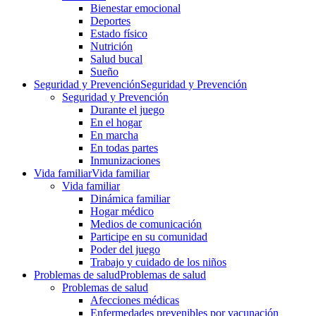
Bienestar emocional
Deportes
Estado físico
Nutrición
Salud bucal
Sueño
Seguridad y Prevención
Seguridad y Prevención
Seguridad y Prevención
Durante el juego
En el hogar
En marcha
En todas partes
Inmunizaciones
Vida familiar
Vida familiar
Vida familiar
Dinámica familiar
Hogar médico
Medios de comunicación
Participe en su comunidad
Poder del juego
Trabajo y cuidado de los niños
Problemas de salud
Problemas de salud
Problemas de salud
Afecciones médicas
Enfermedades prevenibles por vacunación