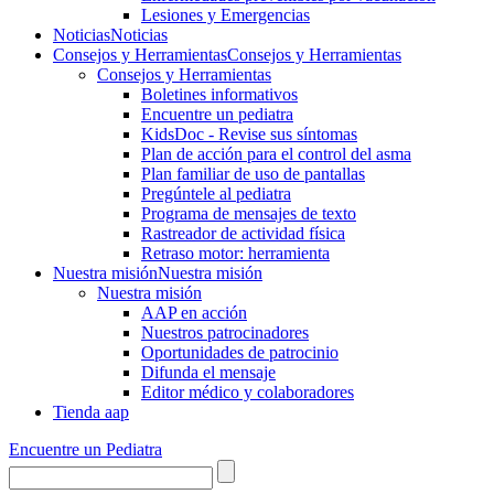
Lesiones y Emergencias
Noticias
Noticias
Consejos y Herramientas
Consejos y Herramientas
Consejos y Herramientas
Boletines informativos
Encuentre un pediatra
KidsDoc - Revise sus síntomas
Plan de acción para el control del asma
Plan familiar de uso de pantallas
Pregúntele al pediatra
Programa de mensajes de texto
Rastre​​ador de activida​d física
Retraso motor: herramienta
Nuestra misión
Nuestra misión
Nuestra misión
AAP en acción
Nuestros patrocinadores
Oportunidades de patrocinio
Difunda el mensaje
Editor médico y colaboradores
Tienda aap
Encuentre un Pediatra