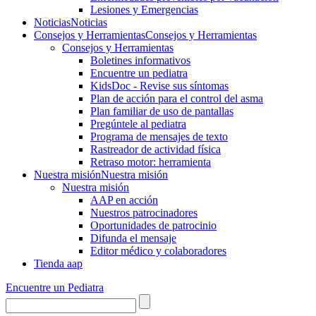
Lesiones y Emergencias
Noticias
Noticias
Consejos y Herramientas
Consejos y Herramientas
Consejos y Herramientas
Boletines informativos
Encuentre un pediatra
KidsDoc - Revise sus síntomas
Plan de acción para el control del asma
Plan familiar de uso de pantallas
Pregúntele al pediatra
Programa de mensajes de texto
Rastre​​ador de activida​d física
Retraso motor: herramienta
Nuestra misión
Nuestra misión
Nuestra misión
AAP en acción
Nuestros patrocinadores
Oportunidades de patrocinio
Difunda el mensaje
Editor médico y colaboradores
Tienda aap
Encuentre un Pediatra