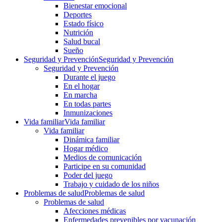
Bienestar emocional
Deportes
Estado físico
Nutrición
Salud bucal
Sueño
Seguridad y Prevención
Seguridad y Prevención
Seguridad y Prevención
Durante el juego
En el hogar
En marcha
En todas partes
Inmunizaciones
Vida familiar
Vida familiar
Vida familiar
Dinámica familiar
Hogar médico
Medios de comunicación
Participe en su comunidad
Poder del juego
Trabajo y cuidado de los niños
Problemas de salud
Problemas de salud
Problemas de salud
Afecciones médicas
Enfermedades prevenibles por vacunación