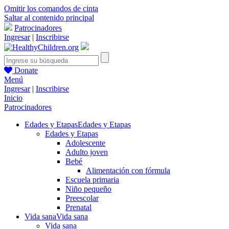
Omitir los comandos de cinta
Saltar al contenido principal
Patrocinadores
Ingresar
|
Inscribirse
Donate
Menú
Ingresar
|
Inscribirse
Inicio
Patrocinadores
Edades y Etapas
Edades y Etapas
Edades y Etapas
Adolescente
Adulto joven
Bebé
Alimentación con fórmula
Escuela primaria
Niño pequeño
Preescolar
Prenatal
Vida sana
Vida sana
Vida sana