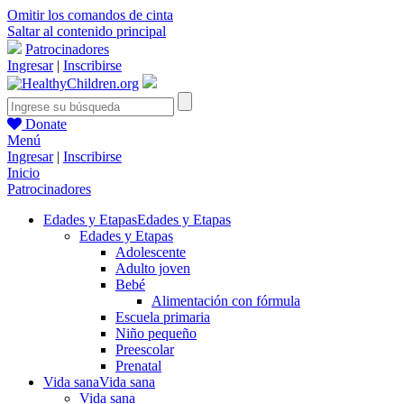
Omitir los comandos de cinta
Saltar al contenido principal
Patrocinadores
Ingresar
|
Inscribirse
Donate
Menú
Ingresar
|
Inscribirse
Inicio
Patrocinadores
Edades y Etapas
Edades y Etapas
Edades y Etapas
Adolescente
Adulto joven
Bebé
Alimentación con fórmula
Escuela primaria
Niño pequeño
Preescolar
Prenatal
Vida sana
Vida sana
Vida sana