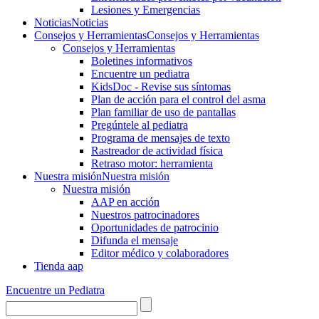
Lesiones y Emergencias
Noticias
Noticias
Consejos y Herramientas
Consejos y Herramientas
Consejos y Herramientas
Boletines informativos
Encuentre un pediatra
KidsDoc - Revise sus síntomas
Plan de acción para el control del asma
Plan familiar de uso de pantallas
Pregúntele al pediatra
Programa de mensajes de texto
Rastre​​ador de activida​d física
Retraso motor: herramienta
Nuestra misión
Nuestra misión
Nuestra misión
AAP en acción
Nuestros patrocinadores
Oportunidades de patrocinio
Difunda el mensaje
Editor médico y colaboradores
Tienda aap
Encuentre un Pediatra