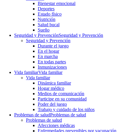
Bienestar emocional
Deportes
Estado físico
Nutrición
Salud bucal
Sueño
Seguridad y Prevención
Seguridad y Prevención
Seguridad y Prevención
Durante el juego
En el hogar
En marcha
En todas partes
Inmunizaciones
Vida familiar
Vida familiar
Vida familiar
Dinámica familiar
Hogar médico
Medios de comunicación
Participe en su comunidad
Poder del juego
Trabajo y cuidado de los niños
Problemas de salud
Problemas de salud
Problemas de salud
Afecciones médicas
Enfermedades prevenibles por vacunación