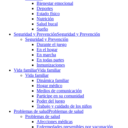
Bienestar emocional
Deportes
Estado físico
Nutrición
Salud bucal
Sueño
Seguridad y Prevención
Seguridad y Prevención
Seguridad y Prevención
Durante el juego
En el hogar
En marcha
En todas partes
Inmunizaciones
Vida familiar
Vida familiar
Vida familiar
Dinámica familiar
Hogar médico
Medios de comunicación
Participe en su comunidad
Poder del juego
Trabajo y cuidado de los niños
Problemas de salud
Problemas de salud
Problemas de salud
Afecciones médicas
Enfermedades prevenibles por vacunación