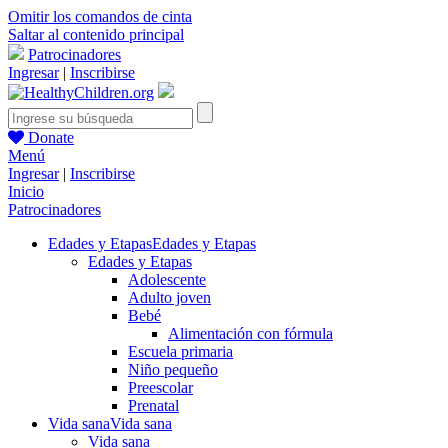
Omitir los comandos de cinta
Saltar al contenido principal
Patrocinadores
Ingresar
|
Inscribirse
Donate
Menú
Ingresar
|
Inscribirse
Inicio
Patrocinadores
Edades y Etapas
Edades y Etapas
Edades y Etapas
Adolescente
Adulto joven
Bebé
Alimentación con fórmula
Escuela primaria
Niño pequeño
Preescolar
Prenatal
Vida sana
Vida sana
Vida sana