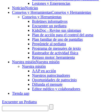
Lesiones y Emergencias
Noticias
Noticias
Consejos y Herramientas
Consejos y Herramientas
Consejos y Herramientas
Boletines informativos
Encuentre un pediatra
KidsDoc - Revise sus síntomas
Plan de acción para el control del asma
Plan familiar de uso de pantallas
Pregúntele al pediatra
Programa de mensajes de texto
Rastre​​ador de activida​d física
Retraso motor: herramienta
Nuestra misión
Nuestra misión
Nuestra misión
AAP en acción
Nuestros patrocinadores
Oportunidades de patrocinio
Difunda el mensaje
Editor médico y colaboradores
Tienda aap
Encuentre un Pediatra