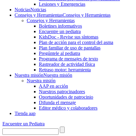
Lesiones y Emergencias
Noticias
Noticias
Consejos y Herramientas
Consejos y Herramientas
Consejos y Herramientas
Boletines informativos
Encuentre un pediatra
KidsDoc - Revise sus síntomas
Plan de acción para el control del asma
Plan familiar de uso de pantallas
Pregúntele al pediatra
Programa de mensajes de texto
Rastre​​ador de activida​d física
Retraso motor: herramienta
Nuestra misión
Nuestra misión
Nuestra misión
AAP en acción
Nuestros patrocinadores
Oportunidades de patrocinio
Difunda el mensaje
Editor médico y colaboradores
Tienda aap
Encuentre un Pediatra