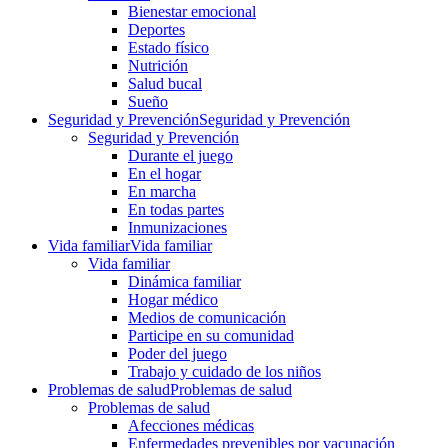
Bienestar emocional
Deportes
Estado físico
Nutrición
Salud bucal
Sueño
Seguridad y Prevención
Seguridad y Prevención
Seguridad y Prevención
Durante el juego
En el hogar
En marcha
En todas partes
Inmunizaciones
Vida familiar
Vida familiar
Vida familiar
Dinámica familiar
Hogar médico
Medios de comunicación
Participe en su comunidad
Poder del juego
Trabajo y cuidado de los niños
Problemas de salud
Problemas de salud
Problemas de salud
Afecciones médicas
Enfermedades prevenibles por vacunación