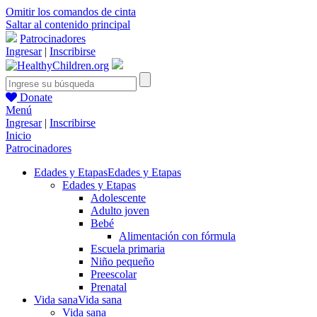
Omitir los comandos de cinta
Saltar al contenido principal
Patrocinadores
Ingresar
|
Inscribirse
Donate
Menú
Ingresar
|
Inscribirse
Inicio
Patrocinadores
Edades y Etapas
Edades y Etapas
Edades y Etapas
Adolescente
Adulto joven
Bebé
Alimentación con fórmula
Escuela primaria
Niño pequeño
Preescolar
Prenatal
Vida sana
Vida sana
Vida sana