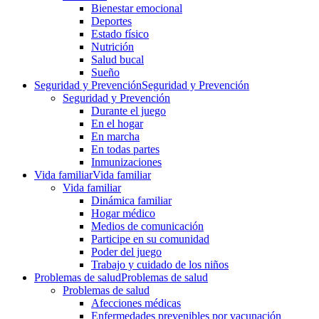
Bienestar emocional
Deportes
Estado físico
Nutrición
Salud bucal
Sueño
Seguridad y Prevención
Seguridad y Prevención
Seguridad y Prevención
Durante el juego
En el hogar
En marcha
En todas partes
Inmunizaciones
Vida familiar
Vida familiar
Vida familiar
Dinámica familiar
Hogar médico
Medios de comunicación
Participe en su comunidad
Poder del juego
Trabajo y cuidado de los niños
Problemas de salud
Problemas de salud
Problemas de salud
Afecciones médicas
Enfermedades prevenibles por vacunación