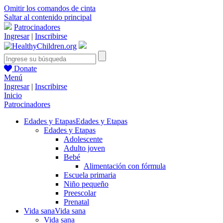
Omitir los comandos de cinta
Saltar al contenido principal
Patrocinadores
Ingresar
|
Inscribirse
Donate
Menú
Ingresar
|
Inscribirse
Inicio
Patrocinadores
Edades y Etapas
Edades y Etapas
Edades y Etapas
Adolescente
Adulto joven
Bebé
Alimentación con fórmula
Escuela primaria
Niño pequeño
Preescolar
Prenatal
Vida sana
Vida sana
Vida sana