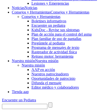
Lesiones y Emergencias
Noticias
Noticias
Consejos y Herramientas
Consejos y Herramientas
Consejos y Herramientas
Boletines informativos
Encuentre un pediatra
KidsDoc - Revise sus síntomas
Plan de acción para el control del asma
Plan familiar de uso de pantallas
Pregúntele al pediatra
Programa de mensajes de texto
Rastre​​ador de activida​d física
Retraso motor: herramienta
Nuestra misión
Nuestra misión
Nuestra misión
AAP en acción
Nuestros patrocinadores
Oportunidades de patrocinio
Difunda el mensaje
Editor médico y colaboradores
Tienda aap
Encuentre un Pediatra