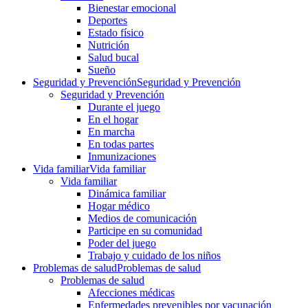
Bienestar emocional
Deportes
Estado físico
Nutrición
Salud bucal
Sueño
Seguridad y Prevención
Seguridad y Prevención
Seguridad y Prevención
Durante el juego
En el hogar
En marcha
En todas partes
Inmunizaciones
Vida familiar
Vida familiar
Vida familiar
Dinámica familiar
Hogar médico
Medios de comunicación
Participe en su comunidad
Poder del juego
Trabajo y cuidado de los niños
Problemas de salud
Problemas de salud
Problemas de salud
Afecciones médicas
Enfermedades prevenibles por vacunación