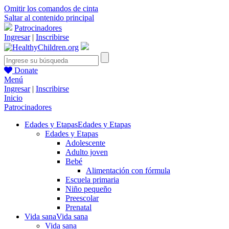
Omitir los comandos de cinta
Saltar al contenido principal
Patrocinadores
Ingresar
|
Inscribirse
Donate
Menú
Ingresar
|
Inscribirse
Inicio
Patrocinadores
Edades y Etapas
Edades y Etapas
Edades y Etapas
Adolescente
Adulto joven
Bebé
Alimentación con fórmula
Escuela primaria
Niño pequeño
Preescolar
Prenatal
Vida sana
Vida sana
Vida sana