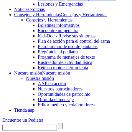
Lesiones y Emergencias
Noticias
Noticias
Consejos y Herramientas
Consejos y Herramientas
Consejos y Herramientas
Boletines informativos
Encuentre un pediatra
KidsDoc - Revise sus síntomas
Plan de acción para el control del asma
Plan familiar de uso de pantallas
Pregúntele al pediatra
Programa de mensajes de texto
Rastre​​ador de activida​d física
Retraso motor: herramienta
Nuestra misión
Nuestra misión
Nuestra misión
AAP en acción
Nuestros patrocinadores
Oportunidades de patrocinio
Difunda el mensaje
Editor médico y colaboradores
Tienda aap
Encuentre un Pediatra