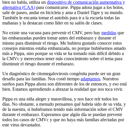
bien no habla, utiliza un
dispositivo de comunicación aumentativa y
alternativa (CAA)
para comunicarse. Pippa adora jugar a los bolos,
salir de paseo, andar en bicicleta y ama a Daniel Tigre y su mundo.
También le encanta tomar el autobús para ir a la escuela todas las
mañanas y la destacan como líder en su salón de clases.
No existe una vacuna para prevenir el CMV, pero hay
medidas
que
las embarazadas pueden tomar antes del embarazo y durante el
mismo para disminuir el riesgo. Me hubiera gustado conocer estos
consejos mientras estaba embarazada, no porque hubiésemos amado
más a Pippa, sino porque su vida se ha tornado más difícil debido a
la CMVc y merecemos tener más conocimiento sobre el tema para
disminuir el riesgo durante el embarazo.
Un diagnóstico de citomegalovirosis congénita puede ser un gran
desafío para las familias. Nos costó tiempo
adaptarnos
. Nuestros
sueños para Pippa ahora son diferentes de los de entonces, y eso está
bien. Estamos aprendiendo a abrazar la realidad que nos toca vivir.
Pippa es una niña alegre y maravillosa, y nos hace reír todos los
días. No obstante, a menudo pensamos qué habría sido de su vida, y
de la nuestra, si hubiéramos tenido más información sobre el CMV
durante el embarazo. Esperamos que algún día se puedan prevenir
todos los casos de CMVc y que no haya más familias afectadas por
este virus devastador.