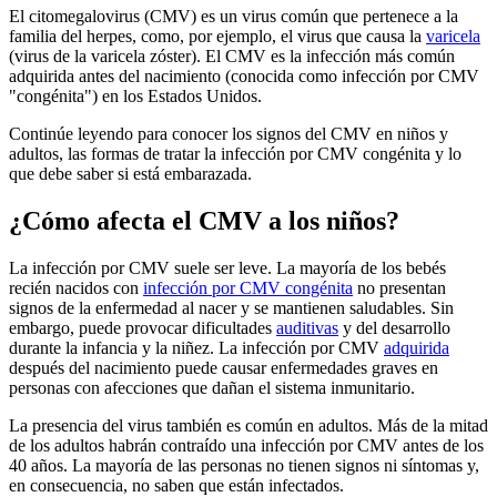
El citomegalovirus (CMV) es un virus común que pertenece a la
familia del herpes, como, por ejemplo, el virus que causa la
varicela
(virus de la varicela zóster). El CMV es la infección más común
adquirida antes del nacimiento (conocida como infección por CMV
"congénita") en los Estados Unidos.
Continúe leyendo para conocer los signos del CMV en niños y
adultos, las formas de tratar la infección por CMV congénita y lo
que debe saber si está embarazada.
¿Cómo afecta el CMV a los niños?
La infección por CMV suele ser leve. La mayoría de los bebés
recién nacidos con
infección por CMV congénita
no presentan
signos de la enfermedad al nacer y se mantienen saludables. Sin
embargo, puede provocar dificultades
auditivas
y del desarrollo
durante la infancia y la niñez. La infección por CMV
adquirida
después del nacimiento puede causar enfermedades graves en
personas con afecciones que dañan el sistema inmunitario.
La presencia del virus también es común en adultos. Más de la mitad
de los adultos habrán contraído una infección por CMV antes de los
40 años. La mayoría de las personas no tienen signos ni síntomas y,
en consecuencia, no saben que están infectados.