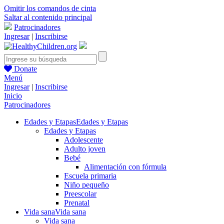
Omitir los comandos de cinta
Saltar al contenido principal
Patrocinadores
Ingresar
|
Inscribirse
Donate
Menú
Ingresar
|
Inscribirse
Inicio
Patrocinadores
Edades y Etapas
Edades y Etapas
Edades y Etapas
Adolescente
Adulto joven
Bebé
Alimentación con fórmula
Escuela primaria
Niño pequeño
Preescolar
Prenatal
Vida sana
Vida sana
Vida sana