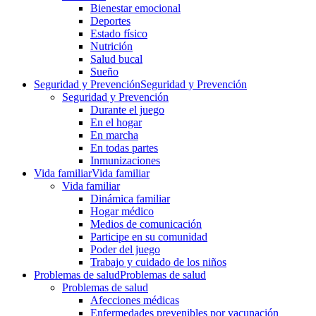
Bienestar emocional
Deportes
Estado físico
Nutrición
Salud bucal
Sueño
Seguridad y Prevención
Seguridad y Prevención
Seguridad y Prevención
Durante el juego
En el hogar
En marcha
En todas partes
Inmunizaciones
Vida familiar
Vida familiar
Vida familiar
Dinámica familiar
Hogar médico
Medios de comunicación
Participe en su comunidad
Poder del juego
Trabajo y cuidado de los niños
Problemas de salud
Problemas de salud
Problemas de salud
Afecciones médicas
Enfermedades prevenibles por vacunación