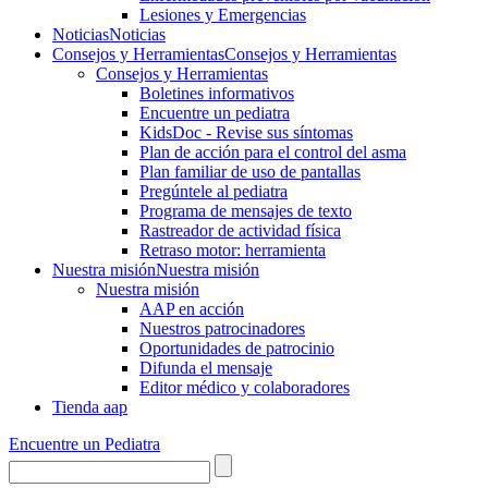
Lesiones y Emergencias
Noticias
Noticias
Consejos y Herramientas
Consejos y Herramientas
Consejos y Herramientas
Boletines informativos
Encuentre un pediatra
KidsDoc - Revise sus síntomas
Plan de acción para el control del asma
Plan familiar de uso de pantallas
Pregúntele al pediatra
Programa de mensajes de texto
Rastre​​ador de activida​d física
Retraso motor: herramienta
Nuestra misión
Nuestra misión
Nuestra misión
AAP en acción
Nuestros patrocinadores
Oportunidades de patrocinio
Difunda el mensaje
Editor médico y colaboradores
Tienda aap
Encuentre un Pediatra