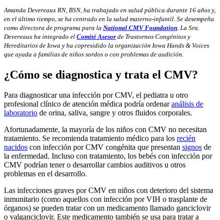
Amanda Devereaux RN, BSN, ha trabajado en salud pública durante 16 años y,
en el último tiempo, se ha centrado en la salud materno-infantil. Se desempeña
como directora de programa para la
National CMV Foundation
. La Sra.
Devereaux ha integrado el
Comité Asesor
de Trastornos Congénitos y
Hereditarios de Iowa y ha copresidido la organización Iowa Hands & Voices
que ayuda a familias de niños sordos o con problemas de audición.
¿Cómo se diagnostica y trata el CMV?
Para diagnosticar una infección por CMV, el pediatra u otro
profesional clínico de atención médica podría ordenar
análisis de
laboratorio
de orina, saliva, sangre y otros fluidos corporales.
Afortunadamente, la mayoría de los niños con CMV no necesitan
tratamiento. Se recomienda tratamiento médico para los
recién
nacidos
con infección por CMV congénita que presentan
signos
de
la enfermedad. Incluso con tratamiento, los bebés con infección por
CMV podrían tener o desarrollar cambios auditivos u otros
problemas en el desarrollo.
Las infecciones graves por CMV en niños con deterioro del sistema
inmunitario (como aquellos con infección por VIH o trasplante de
órganos) se pueden tratar con un medicamento llamado ganciclovir
o valganciclovir. Este medicamento también se usa para tratar a