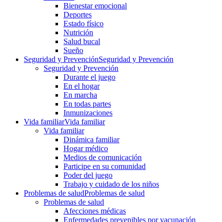
Bienestar emocional
Deportes
Estado físico
Nutrición
Salud bucal
Sueño
Seguridad y Prevención
Seguridad y Prevención
Seguridad y Prevención
Durante el juego
En el hogar
En marcha
En todas partes
Inmunizaciones
Vida familiar
Vida familiar
Vida familiar
Dinámica familiar
Hogar médico
Medios de comunicación
Participe en su comunidad
Poder del juego
Trabajo y cuidado de los niños
Problemas de salud
Problemas de salud
Problemas de salud
Afecciones médicas
Enfermedades prevenibles por vacunación