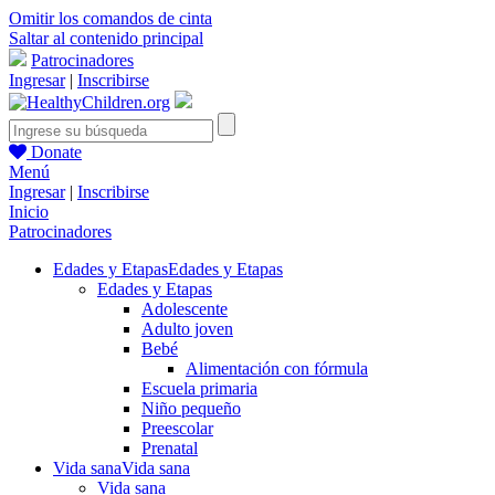
Omitir los comandos de cinta
Saltar al contenido principal
Patrocinadores
Ingresar
|
Inscribirse
Donate
Menú
Ingresar
|
Inscribirse
Inicio
Patrocinadores
Edades y Etapas
Edades y Etapas
Edades y Etapas
Adolescente
Adulto joven
Bebé
Alimentación con fórmula
Escuela primaria
Niño pequeño
Preescolar
Prenatal
Vida sana
Vida sana
Vida sana