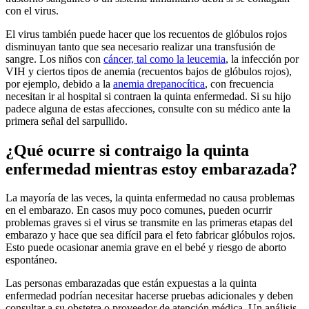
con el virus.
El virus también puede hacer que los recuentos de glóbulos rojos
disminuyan tanto que sea necesario realizar una transfusión de
sangre. Los niños con
cáncer, tal como la leucemia
, la infección por
VIH y ciertos tipos de anemia (recuentos bajos de glóbulos rojos),
por ejemplo, debido a la
anemia drepanocítica
, con frecuencia
necesitan ir al hospital si contraen la quinta enfermedad. Si su hijo
padece alguna de estas afecciones, consulte con su médico ante la
primera señal del sarpullido.
¿Qué ocurre si contraigo la quinta
enfermedad mientras estoy embarazada?
La mayoría de las veces, la quinta enfermedad no causa problemas
en el embarazo. En casos muy poco comunes, pueden ocurrir
problemas graves si el virus se transmite en las primeras etapas del
embarazo y hace que sea difícil para el feto fabricar glóbulos rojos.
Esto puede ocasionar anemia grave en el bebé y riesgo de aborto
espontáneo.
Las personas embarazadas que están expuestas a la quinta
enfermedad podrían necesitar hacerse pruebas adicionales y deben
consultar a su obstetra o proveedor de atención médica. Un análisis