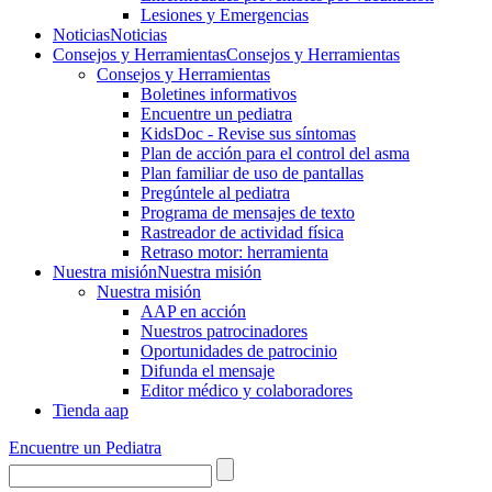
Lesiones y Emergencias
Noticias
Noticias
Consejos y Herramientas
Consejos y Herramientas
Consejos y Herramientas
Boletines informativos
Encuentre un pediatra
KidsDoc - Revise sus síntomas
Plan de acción para el control del asma
Plan familiar de uso de pantallas
Pregúntele al pediatra
Programa de mensajes de texto
Rastre​​ador de activida​d física
Retraso motor: herramienta
Nuestra misión
Nuestra misión
Nuestra misión
AAP en acción
Nuestros patrocinadores
Oportunidades de patrocinio
Difunda el mensaje
Editor médico y colaboradores
Tienda aap
Encuentre un Pediatra