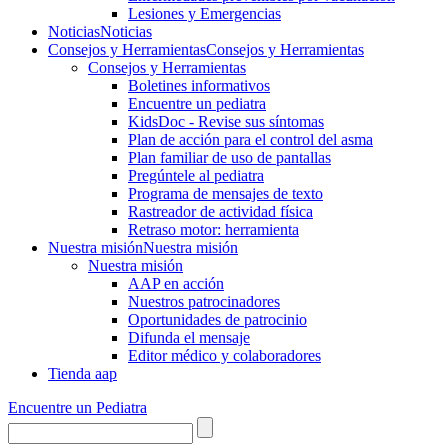
Lesiones y Emergencias
Noticias
Noticias
Consejos y Herramientas
Consejos y Herramientas
Consejos y Herramientas
Boletines informativos
Encuentre un pediatra
KidsDoc - Revise sus síntomas
Plan de acción para el control del asma
Plan familiar de uso de pantallas
Pregúntele al pediatra
Programa de mensajes de texto
Rastre​​ador de activida​d física
Retraso motor: herramienta
Nuestra misión
Nuestra misión
Nuestra misión
AAP en acción
Nuestros patrocinadores
Oportunidades de patrocinio
Difunda el mensaje
Editor médico y colaboradores
Tienda aap
Encuentre un Pediatra