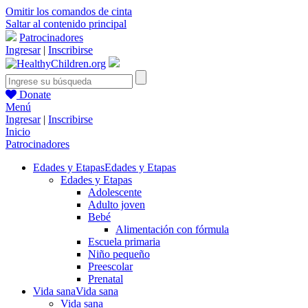
Omitir los comandos de cinta
Saltar al contenido principal
Patrocinadores
Ingresar
|
Inscribirse
Donate
Menú
Ingresar
|
Inscribirse
Inicio
Patrocinadores
Edades y Etapas
Edades y Etapas
Edades y Etapas
Adolescente
Adulto joven
Bebé
Alimentación con fórmula
Escuela primaria
Niño pequeño
Preescolar
Prenatal
Vida sana
Vida sana
Vida sana