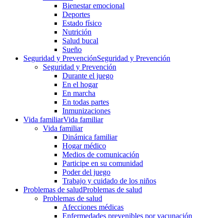
Bienestar emocional
Deportes
Estado físico
Nutrición
Salud bucal
Sueño
Seguridad y Prevención
Seguridad y Prevención
Seguridad y Prevención
Durante el juego
En el hogar
En marcha
En todas partes
Inmunizaciones
Vida familiar
Vida familiar
Vida familiar
Dinámica familiar
Hogar médico
Medios de comunicación
Participe en su comunidad
Poder del juego
Trabajo y cuidado de los niños
Problemas de salud
Problemas de salud
Problemas de salud
Afecciones médicas
Enfermedades prevenibles por vacunación