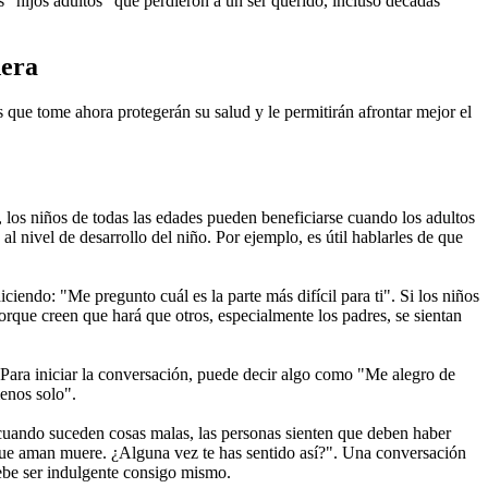
s "hijos adultos" que perdieron a un ser querido, incluso décadas
dera
que tome ahora protegerán su salud y le permitirán afrontar mejor el
los niños de todas las edades pueden beneficiarse cuando los adultos
 al nivel de desarrollo del niño. Por ejemplo, es útil hablarles de que
iendo: "Me pregunto cuál es la parte más difícil para ti". Si los niños
rque creen que hará que otros, especialmente los padres, se sientan
 Para iniciar la conversación, puede decir algo como "Me alegro de
menos solo".
 cuando suceden cosas malas, las personas sienten que deben haber
que aman muere. ¿Alguna vez te has sentido así?". Una conversación
debe ser indulgente consigo mismo.