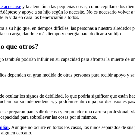
de acostarse
y la atención a las pequeñas cosas, como cepillarse los dient
dáptese y apoye a su hijo según lo necesite. No es necesario volver a t
e la vida en casa los beneficiarán a todos.
tra a su hijo que, en tiempos difíciles, las personas a nuestro alrededo
via su carga, dándole más tiempo y energía para dedicar a su hijo.
lo que otros?
ijo también podrían influir en su capacidad para afrontar la muerte de u
os dependen en gran medida de otras personas para recibir apoyo y sati
e ocultar los signos de debilidad, lo que podría significar que están ha
luchan por su independencia, y podrían sentir culpa por discusiones pas
 se preparan para salir de casa y emprender una carrera profesional, via
capacidad para sobrellevar las cosas por sí mismos.
iliar
.
Aunque no ocurre en todos los casos, los niños separados de sus 
 alguien cercano.