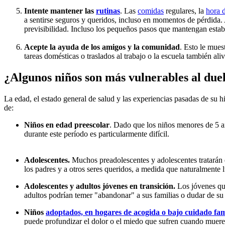
Intente mantener las
rutinas
. Las
comidas
regulares, la
hora 
a sentirse seguros y queridos, incluso en momentos de pérdida. A
previsibilidad. Incluso los pequeños pasos que mantengan establ
Acepte la ayuda de los amigos y la comunidad
. Esto le mues
tareas domésticas o traslados al trabajo o la escuela también ali
¿Algunos niños son más vulnerables al due
La edad, el estado general de salud y las experiencias pasadas de su h
de:
Niños en edad preescolar
. Dado que los niños menores de 5 añ
durante este período es particularmente difícil.
Adolescentes.
Muchos preadolescentes y adolescentes tratarán d
los padres y a otros seres queridos, a medida que naturalmente 
Adolescentes y adultos jóvenes en transición.
Los jóvenes que
adultos podrían temer "abandonar" a sus familias o dudar de su 
Niños
adoptados, en hogares de acogida o bajo cuidado fam
puede profundizar el dolor o el miedo que sufren cuando muere