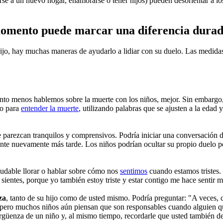
rse a un nuevo hogar, enamorarse o tener hijos) pueden desorientar a lo
l momento puede marcar una diferencia dura
jo, hay muchas maneras de ayudarlo a lidiar con su duelo. Las medidas 
to menos hablemos sobre la muerte con los niños, mejor. Sin embargo, 
co para
entender la muerte
, utilizando palabras que se ajusten a la edad y
 parezcan tranquilos y comprensivos. Podría iniciar una conversación dic
ente nuevamente más tarde. Los niños podrían ocultar su propio duelo po
ludable llorar o hablar sobre cómo nos
sentimos
cuando estamos tristes.
sientes, porque yo también estoy triste y estar contigo me hace sentir 
za
, tanto de su hijo como de usted mismo. Podría preguntar: "A veces,
, pero muchos niños aún piensan que son responsables cuando alguien 
vergüenza de un niño y, al mismo tiempo, recordarle que usted también 