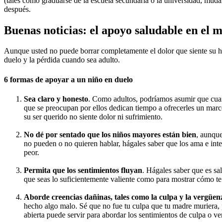
(tales como graduarse de la escuela secundaria o la universidad, muda
después.
Buenas noticias: el apoyo saludable en e
Aunque usted no puede borrar completamente el dolor que siente su hi
duelo y la pérdida cuando sea adulto.
6 formas de apoyar a un niño en duelo
Sea claro y honesto
. Como adultos, podríamos asumir que cuan
que se preocupan por ellos dedican tiempo a ofrecerles un mar
su ser querido no siente dolor ni sufrimiento.
No dé por sentado que los niños mayores están bien
, aunque
no pueden o no quieren hablar, hágales saber que los ama e int
peor.
Permita que los sentimientos fluyan
. Hágales saber que es sa
que seas lo suficientemente valiente como para mostrar cómo te 
Aborde creencias dañinas, tales como la culpa y la vergüen
hecho algo malo. Sé que no fue tu culpa que tu madre muriera
abierta puede servir para abordar los sentimientos de culpa o 