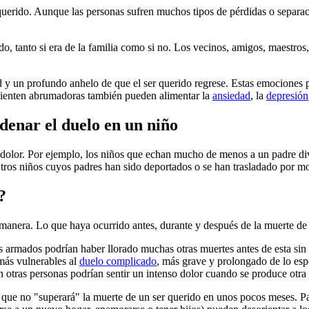
querido. Aunque las personas sufren muchos tipos de pérdidas o separaci
do, tanto si era de la familia como si no. Los vecinos, amigos, maestros
 y un profundo anhelo de que el ser querido regrese. Estas emociones pu
 sienten abrumadoras también pueden alimentar la
ansiedad
, la
depresión
denar el duelo en un niño
dolor. Por ejemplo, los niños que echan mucho de menos a un padre div
tros niños cuyos padres han sido deportados o se han trasladado por mot
?
anera. Lo que haya ocurrido antes, durante y después de la muerte de un
os armados podrían haber llorado muchas otras muertes antes de esta sin
 más vulnerables al
duelo complicado
, más grave y prolongado de lo esp
n otras personas podrían sentir un intenso dolor cuando se produce otra
ta que no "superará" la muerte de un ser querido en unos pocos meses. Pas