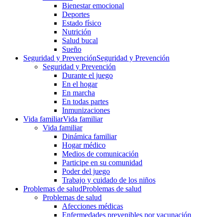
Bienestar emocional
Deportes
Estado físico
Nutrición
Salud bucal
Sueño
Seguridad y Prevención
Seguridad y Prevención
Seguridad y Prevención
Durante el juego
En el hogar
En marcha
En todas partes
Inmunizaciones
Vida familiar
Vida familiar
Vida familiar
Dinámica familiar
Hogar médico
Medios de comunicación
Participe en su comunidad
Poder del juego
Trabajo y cuidado de los niños
Problemas de salud
Problemas de salud
Problemas de salud
Afecciones médicas
Enfermedades prevenibles por vacunación