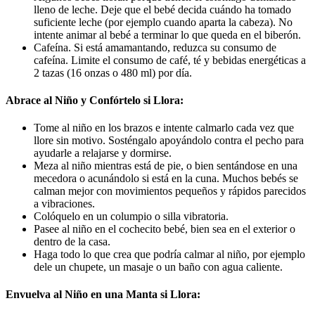
lleno de leche. Deje que el bebé decida cuándo ha tomado
suficiente leche (por ejemplo cuando aparta la cabeza). No
intente animar al bebé a terminar lo que queda en el biberón.
Cafeína. Si está amamantando, reduzca su consumo de
cafeína. Limite el consumo de café, té y bebidas energéticas a
2 tazas (16 onzas o 480 ml) por día.
Abrace al Niño y Confórtelo si Llora:
Tome al niño en los brazos e intente calmarlo cada vez que
llore sin motivo. Sosténgalo apoyándolo contra el pecho para
ayudarle a relajarse y dormirse.
Meza al niño mientras está de pie, o bien sentándose en una
mecedora o acunándolo si está en la cuna. Muchos bebés se
calman mejor con movimientos pequeños y rápidos parecidos
a vibraciones.
Colóquelo en un columpio o silla vibratoria.
Pasee al niño en el cochecito bebé, bien sea en el exterior o
dentro de la casa.
Haga todo lo que crea que podría calmar al niño, por ejemplo
dele un chupete, un masaje o un baño con agua caliente.
Envuelva al Niño en una Manta si Llora: