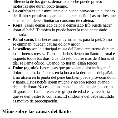
diferencia de los gases, demasiada leche puede provocar
molestias que duran poco tiempo.
La
cafeína
es un estimulante que puede provocar un aumento
del llanto y problemas para conciliar el sueño. Las madres que
amamantan deben limitar su consumo de cafeína.
Ropa.
Tener demasiado calor o demasiado frío puede hacer
llorar al bebé. También lo puede hacer la ropa demasiado
ajustada.
Pañal sucio.
Las heces son muy irritantes para la piel. Si no
se eliminan, pueden causar dolor y ardor.
Los
cólicos
son la principal causa del llanto recurrente durante
los primeros meses. Todos los bebés tienen un llanto normal e
inquieto todos los días. Cuando esto ocurre más de 3 horas al
día, se llama cólico. Cuando no lloran, están felices.
Dolor (agudo).
Las causas que provocan dolor incluyen el
dolor de oído, las úlceras en la boca o la dermatitis del pañal.
Una úlcera en la punta del pene también puede provocar dolor
y llanto. Estos bebés lloran mucho y no son felices cuando
dejan de llorar. Necesitan una consulta médica para hacer un
diagnóstico. La fiebre en este grupo de edad es grave hasta
que se demuestre lo contrario. El síndrome del bebé sacudido
es motivo de preocupación.
Mitos sobre las causas del llanto