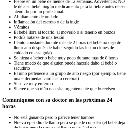
Fiebre en un bebé de menos de 12 semanas. Advertencia: NO
le dé a su bebé ningún medicamento para la fiebre antes de ser
atendido por un profesional.
Abultamiento de un lado
Inflamación del escroto o de la ingle
Vómitos
El bebé llora al tocarlo, al moverlo o al tenerlo en brazos
Podría tratarse de una lesión
Llanto constante durante más de 2 horas (el bebé no deja de
llorar aun después de haber seguido las instrucciones de
cuidado en esta guía).
Se niega a beber o bebe muy poco durante más de 8 horas
Tiene miedo de que alguien pueda hacerle daño al bebé o
sacudirlo
El niño pertenece a un grupo de alto riesgo (por ejemplo, tiene
una enfermedad cardíaca o cerebral)
Si se ve muy enfermo
Si cree que su niño necesita urgentemente que lo revisen
Comuníquese con su doctor en las próximas 24
horas
No está ganando peso o parece tener hambre
Nuevo episodio de llanto pero se puede consolar (el bebé deja
de llorar pero la causa del llanto no está clara).