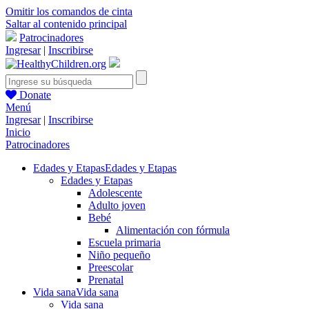
Omitir los comandos de cinta
Saltar al contenido principal
Patrocinadores
Ingresar
|
Inscribirse
Donate
Menú
Ingresar
|
Inscribirse
Inicio
Patrocinadores
Edades y Etapas
Edades y Etapas
Edades y Etapas
Adolescente
Adulto joven
Bebé
Alimentación con fórmula
Escuela primaria
Niño pequeño
Preescolar
Prenatal
Vida sana
Vida sana
Vida sana