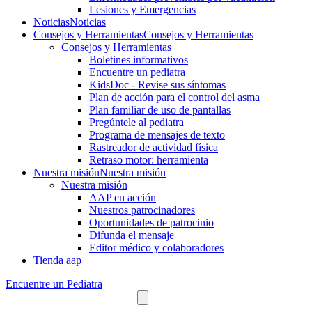
Lesiones y Emergencias
Noticias
Noticias
Consejos y Herramientas
Consejos y Herramientas
Consejos y Herramientas
Boletines informativos
Encuentre un pediatra
KidsDoc - Revise sus síntomas
Plan de acción para el control del asma
Plan familiar de uso de pantallas
Pregúntele al pediatra
Programa de mensajes de texto
Rastre​​ador de activida​d física
Retraso motor: herramienta
Nuestra misión
Nuestra misión
Nuestra misión
AAP en acción
Nuestros patrocinadores
Oportunidades de patrocinio
Difunda el mensaje
Editor médico y colaboradores
Tienda aap
Encuentre un Pediatra