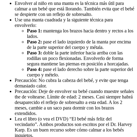
Envolver al niño en una manta es la técnica más útil para
calmar a un bebé que está llorando. También evita que el bebé
se despierte con un reflejo de sobresalto.
Use una manta cuadrada y la siguiente técnica para
envolverlo:
Paso 1:
mantenga los brazos hacia dentro y rectos a los
lados.
Paso 2:
pase el lado izquierdo de la manta por encima
de la parte superior del cuerpo y métala.
Paso 3:
doble la parte inferior hacia arriba con las
rodillas un poco flexionadas. Envolverlo de forma
segura mantiene las piernas en posición a horcajadas.
Paso 4:
pase el lado derecho sobre la parte superior del
cuerpo y mételo.
Precaución: No cubra la cabeza del bebé, y evite que tenga
demasiado calor.
Precaución: Deje de envolver su bebé cuando muestre señales
the de voltearse. Límite de edad: 2 meses. Casi siempre habrá
desaparecido el reflejo de sobresalto a esta edad. A los 2
meses, cambie a un saco para dormir con los brazos
extendidos.
Lea el libro (o vea el DVD) “El bebé más feliz del
vecindario”. Ambos productos son escritos por el Dr. Harvey
Karp. Es un buen recurso sobre cómo calmar a los bebés
inquietos.